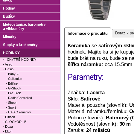
dívčí)
Hodiny
Budíky
Meteostanice, barometry
a vlhkoměry
Dotaz k pr
Informace o produktu
Minutky
Keramika
se
safírovým skl
Stopky a krokoměry
hodinek. Majitelka si je kupuj
HODINKY
bude brát na ruku, bude se na
- _CHYTRÉ HODINKY
šířka náramku:
cca 15.5mm
- Asso
- Casio
- Baby-G
Parametry:
- Collection
- Edifice
- G-Shock
Značka:
Lacerta
- Pro Trek
Sklo:
Safírové
- Radio Controlled
- Sheen
Materiál pouzdra (slovník):
Uš
- Sport
Materiál náramku/řemínku:
O
- CASIO řemínky
Pohon (slovník):
Bateriový (
- Citizen
- CLOCKODILE
Vodotěsnost (slovník):
30 m
- Doxa
Záruka:
24 měsíců
- Elton