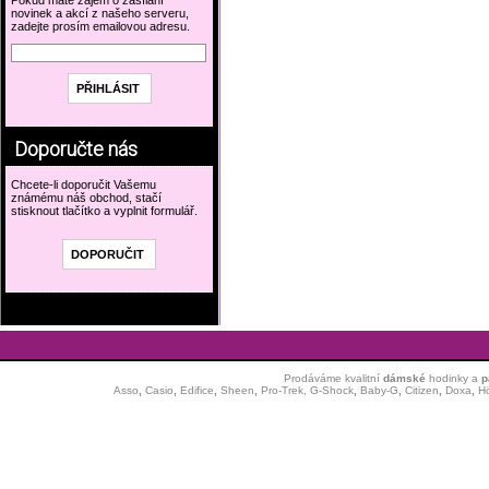
Pokud máte zájem o zasílání
novinek a akcí z našeho serveru,
zadejte prosím emailovou adresu.
Doporučte nás
Chcete-li doporučit Vašemu
známému náš obchod, stačí
stisknout tlačítko a vyplnit formulář.
Prodáváme kvalitní
dámské
hodinky
a
p
Asso
,
Casio
,
Edifice
,
Sheen
,
Pro-Trek,
G-Shock
,
Baby-G
,
Citizen
,
Doxa
,
H