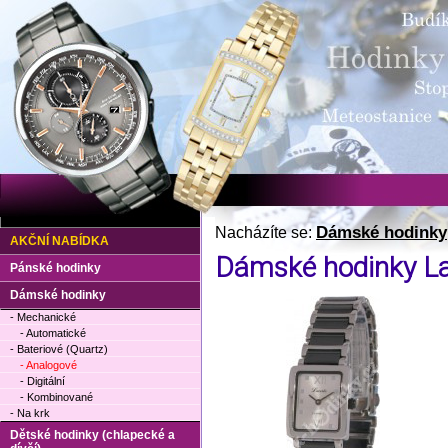
Dámské hodinky
Nacházíte se:
AKČNÍ NABÍDKA
Dámské hodinky La
Pánské hodinky
Dámské hodinky
- Mechanické
- Automatické
- Bateriové (Quartz)
- Analogové
- Digitální
- Kombinované
- Na krk
Dětské hodinky (chlapecké a