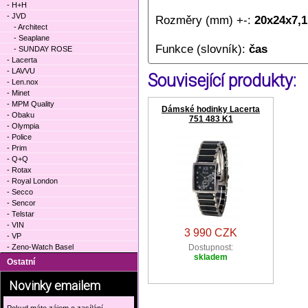
- H+H
- JVD
Rozměry (mm) +-:
20x24x7,1
- Architect
- Seaplane
Funkce (slovník):
čas
- SUNDAY ROSE
- Lacerta
- LAVVU
Související produkty:
- Len.nox
- Minet
- MPM Quality
Dámské hodinky Lacerta
- Obaku
751 483 K1
- Olympia
- Police
- Prim
- Q+Q
- Rotax
- Royal London
- Secco
- Sencor
- Telstar
- VIN
3 990 CZK
- VP
- Zeno-Watch Basel
Dostupnost:
skladem
Ostatní
Novinky emailem