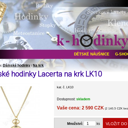
DĚTSKÉ NÁUŠNICE
G-SHO
Dámské hodinky
Na krk
e:
/
ké hodinky Lacerta na krk LK10
kat. č. LK10
Dostupnost:
skladem
Vaše cena: 2 590 CZK
(2 140,5 CZK be
Množství:
ks