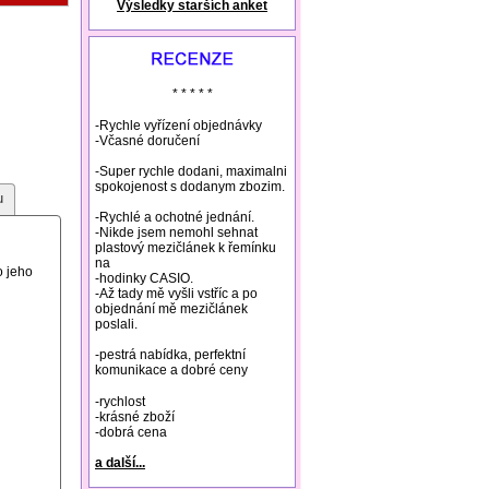
Výsledky starších anket
natural remedies rosacea
* * * * *
-Rychle vyřízení objednávky
-Včasné doručení
-Super rychle dodani, maximalni
spokojenost s dodanym zbozim.
u
-Rychlé a ochotné jednání.
-Nikde jsem nemohl sehnat
plastový mezičlánek k řemínku
na
o jeho
-hodinky CASIO.
-Až tady mě vyšli vstříc a po
objednání mě mezičlánek
poslali.
-pestrá nabídka, perfektní
komunikace a dobré ceny
-rychlost
-krásné zboží
-dobrá cena
a další...