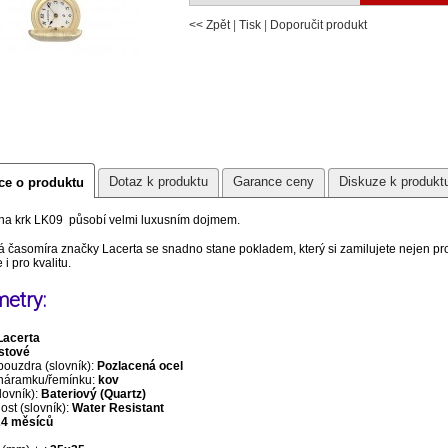
<< Zpět
|
Tisk
|
Doporučit produkt
Dotaz k produktu
Garance ceny
Diskuze k produkt
ce o produktu
na krk LK09 působí velmi luxusním dojmem.
 časomíra značky Lacerta se snadno stane pokladem, který si zamilujete nejen pr
 i pro kvalitu.
etry:
Lacerta
stové
pouzdra (slovník):
Pozlacená ocel
 náramku/řemínku:
kov
lovník):
Bateriový (Quartz)
st (slovník):
Water Resistant
24 měsíců