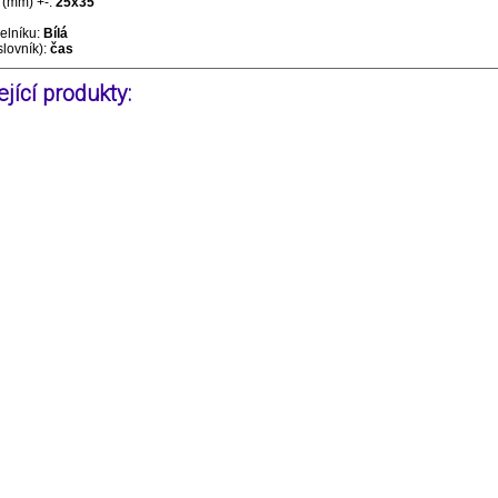
(mm) +-:
25x35
selníku:
Bílá
slovník):
čas
jící produkty: