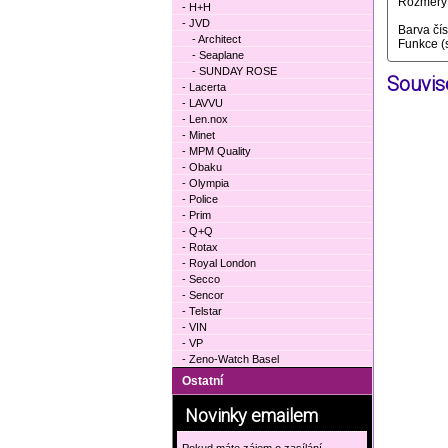
Rozměry 
- H+H
- JVD
Barva čí
- Architect
Funkce (
- Seaplane
- SUNDAY ROSE
Souvise
- Lacerta
- LAVVU
- Len.nox
- Minet
- MPM Quality
- Obaku
- Olympia
- Police
- Prim
- Q+Q
- Rotax
- Royal London
- Secco
- Sencor
- Telstar
- VIN
- VP
- Zeno-Watch Basel
Ostatní
Novinky emailem