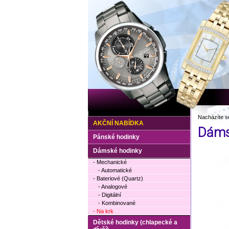
Nacházíte s
AKČNÍ NABÍDKA
Dáms
Pánské hodinky
Dámské hodinky
- Mechanické
- Automatické
- Bateriové (Quartz)
- Analogové
- Digitální
- Kombinované
- Na krk
Dětské hodinky (chlapecké a