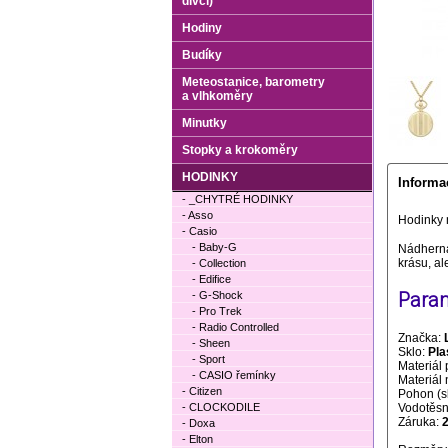
dívčí)
Hodiny
Budíky
Meteostanice, barometry
a vlhkoměry
Minutky
Stopky a krokoměry
HODINKY
Informa
- _CHYTRÉ HODINKY
- Asso
Hodinky 
- Casio
- Baby-G
Nádherná
krásu, ale
- Collection
- Edifice
Param
- G-Shock
- Pro Trek
- Radio Controlled
Značka:
- Sheen
Sklo:
Pla
- Sport
Materiál 
- CASIO řemínky
Materiál
- Citizen
Pohon (s
- CLOCKODILE
Vodotěsno
Záruka:
- Doxa
- Elton