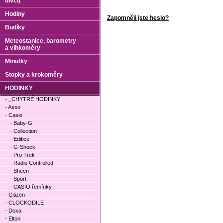
dívčí)
Hodiny
Zapomněli jste heslo?
Budíky
Meteostanice, barometry
a vlhkoměry
Minutky
Stopky a krokoměry
HODINKY
- _CHYTRÉ HODINKY
- Asso
- Casio
- Baby-G
- Collection
- Edifice
- G-Shock
- Pro Trek
- Radio Controlled
- Sheen
- Sport
- CASIO řemínky
- Citizen
- CLOCKODILE
- Doxa
- Elton