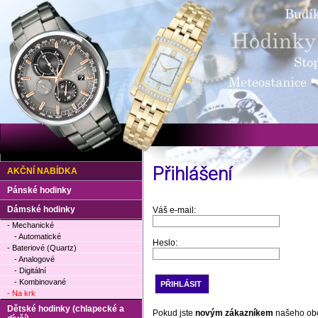
Přihlášení
AKČNÍ NABÍDKA
Pánské hodinky
Dámské hodinky
Váš e-mail:
- Mechanické
- Automatické
Heslo:
- Bateriové (Quartz)
- Analogové
- Digitální
- Kombinované
- Na krk
Dětské hodinky (chlapecké a
Pokud jste
novým zákazníkem
našeho ob