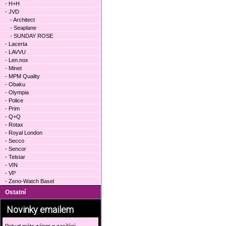
- H+H
- JVD
- Architect
- Seaplane
- SUNDAY ROSE
- Lacerta
- LAVVU
- Len.nox
- Minet
- MPM Quality
- Obaku
- Olympia
- Police
- Prim
- Q+Q
- Rotax
- Royal London
- Secco
- Sencor
- Telstar
- VIN
- VP
- Zeno-Watch Basel
Ostatní
Novinky emailem