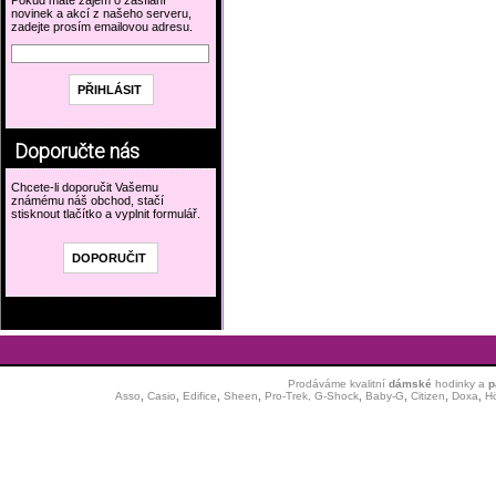
Pokud máte zájem o zasílání
novinek a akcí z našeho serveru,
zadejte prosím emailovou adresu.
Doporučte nás
Chcete-li doporučit Vašemu
známému náš obchod, stačí
stisknout tlačítko a vyplnit formulář.
Prodáváme kvalitní
dámské
hodinky
a
p
Asso
,
Casio
,
Edifice
,
Sheen
,
Pro-Trek,
G-Shock
,
Baby-G
,
Citizen
,
Doxa
,
H