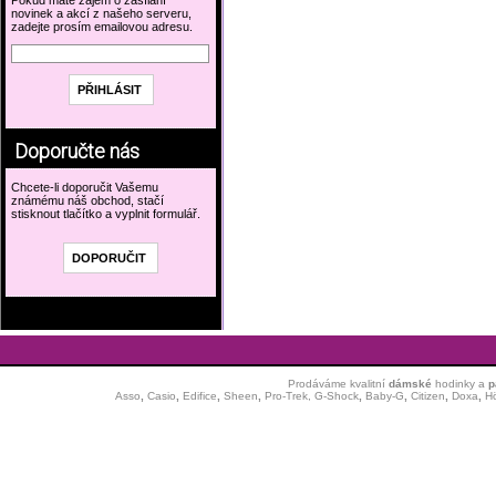
Pokud máte zájem o zasílání
novinek a akcí z našeho serveru,
zadejte prosím emailovou adresu.
Doporučte nás
Chcete-li doporučit Vašemu
známému náš obchod, stačí
stisknout tlačítko a vyplnit formulář.
Prodáváme kvalitní
dámské
hodinky
a
p
Asso
,
Casio
,
Edifice
,
Sheen
,
Pro-Trek,
G-Shock
,
Baby-G
,
Citizen
,
Doxa
,
H