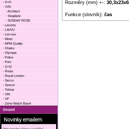
Rozměry (mm) +-:
30,3x23x6
- H+H
- JVD
- Architect
Funkce (slovník):
čas
- Seaplane
- SUNDAY ROSE
- Lacerta
- LAVVU
- Len.nox
- Minet
- MPM Quality
- Obaku
- Olympia
- Police
- Prim
- Q+Q
- Rotax
- Royal London
- Secco
- Sencor
- Telstar
- VIN
- VP
- Zeno-Watch Basel
Ostatní
Novinky emailem