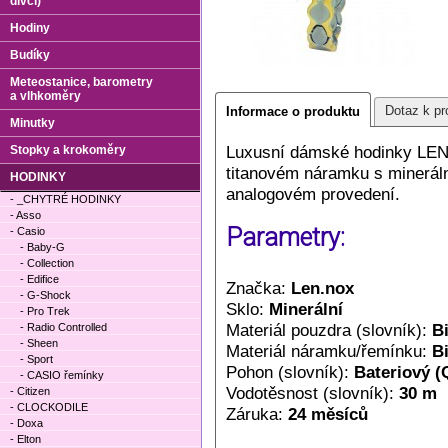
dívčí)
Hodiny
Budíky
Meteostanice, barometry
a vlhkoměry
Dotaz k pr
Informace o produktu
Minutky
Luxusní dámské hodinky LEN
Stopky a krokoměry
titanovém náramku s mineráln
HODINKY
analogovém provedení.
- _CHYTRÉ HODINKY
- Asso
Parametry:
- Casio
- Baby-G
- Collection
- Edifice
Značka:
Len.nox
- G-Shock
Sklo:
Minerální
- Pro Trek
Materiál pouzdra (slovník):
Bi
- Radio Controlled
- Sheen
Materiál náramku/řemínku:
Bi
- Sport
Pohon (slovník):
Bateriový (
- CASIO řemínky
Vodotěsnost (slovník):
30 m
- Citizen
- CLOCKODILE
Záruka:
24 měsíců
- Doxa
- Elton