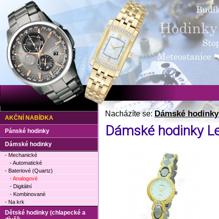
Dámské hodinky
Nacházíte se:
AKČNÍ NABÍDKA
Dámské hodinky L
Pánské hodinky
Dámské hodinky
- Mechanické
- Automatické
- Bateriové (Quartz)
- Analogové
- Digitální
- Kombinované
- Na krk
Dětské hodinky (chlapecké a