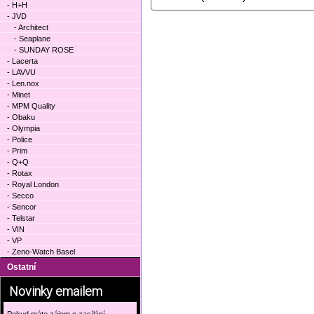
- H+H
- JVD
- Architect
- Seaplane
- SUNDAY ROSE
- Lacerta
- LAVVU
- Len.nox
- Minet
- MPM Quality
- Obaku
- Olympia
- Police
- Prim
- Q+Q
- Rotax
- Royal London
- Secco
- Sencor
- Telstar
- VIN
- VP
- Zeno-Watch Basel
Ostatní
Novinky emailem