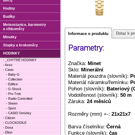
dívčí)
Hodiny
Budíky
Meteostanice, barometry
a vlhkoměry
Dotaz k pr
Informace o produktu
Minutky
Stopky a krokoměry
Parametry:
HODINKY
- _CHYTRÉ HODINKY
Značka:
Minet
- Asso
Sklo:
Minerální
- Casio
- Baby-G
Materiál pouzdra (slovník):
P
- Collection
Materiál náramku/řemínku:
P
- Edifice
Pohon (slovník):
Bateriový (
- G-Shock
- Pro Trek
Vodotěsnost (slovník):
50 m
- Radio Controlled
Záruka:
24 měsíců
- Sheen
- Sport
Rozměry (mm) +-:
21x21x7
- CASIO řemínky
- Citizen
- CLOCKODILE
Barva číselníku:
Černá
- Doxa
Funkce (slovník):
čas
- Elton