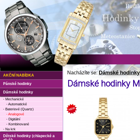
Dámské hodinky
Nacházíte se:
AKČNÍ NABÍDKA
Dámské hodinky 
Pánské hodinky
Dámské hodinky
- Mechanické
- Automatické
- Bateriové (Quartz)
- Analogové
- Digitální
- Kombinované
- Na krk
Dětské hodinky (chlapecké a