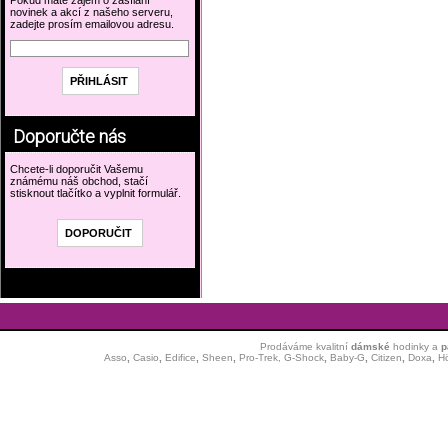
Pokud máte zájem o zasílání
novinek a akcí z našeho serveru,
zadejte prosím emailovou adresu.
Doporučte nás
Chcete-li doporučit Vašemu
známému náš obchod, stačí
stisknout tlačítko a vyplnit formulář.
Prodáváme kvalitní
dámské
hodinky
a
p
Asso
,
Casio
,
Edifice
,
Sheen
,
Pro-Trek,
G-Shock
,
Baby-G
,
Citizen
,
Doxa
,
H