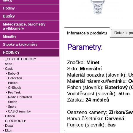
dívčí)
Hodiny
Budíky
Meteostanice, barometry
a vlhkoměry
Dotaz k pr
Informace o produktu
Minutky
Stopky a krokoměry
Parametry:
HODINKY
- _CHYTRÉ HODINKY
Značka:
Minet
- Asso
Sklo:
Minerální
- Casio
- Baby-G
Materiál pouzdra (slovník):
Uš
- Collection
Materiál náramku/řemínku:
O
- Edifice
Pohon (slovník):
Bateriový (
- G-Shock
- Pro Trek
Vodotěsnost (slovník):
50 m
- Radio Controlled
Záruka:
24 měsíců
- Sheen
- Sport
Osazeno kameny:
Zirkon/Sw
- CASIO řemínky
- Citizen
Barva číselníku:
Červená
- CLOCKODILE
Funkce (slovník):
čas
- Doxa
- Elton