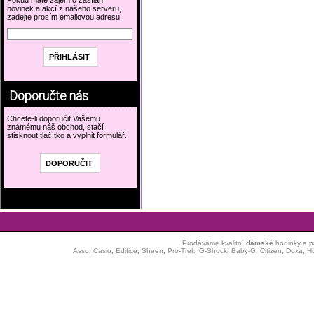
Pokud máte zájem o zasílání
novinek a akcí z našeho serveru,
zadejte prosím emailovou adresu.
Doporučte nás
Chcete-li doporučit Vašemu
známému náš obchod, stačí
stisknout tlačítko a vyplnit formulář.
Prodáváme kvalitní
dámské
hodinky
a
p
Asso
,
Casio
,
Edifice
,
Sheen
,
Pro-Trek,
G-Shock
,
Baby-G
,
Citizen
,
Doxa
,
H