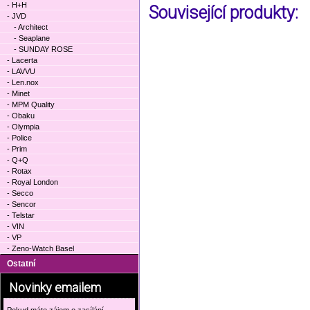
- H+H
Související produkty:
- JVD
- Architect
- Seaplane
- SUNDAY ROSE
- Lacerta
- LAVVU
- Len.nox
- Minet
- MPM Quality
- Obaku
- Olympia
- Police
- Prim
- Q+Q
- Rotax
- Royal London
- Secco
- Sencor
- Telstar
- VIN
- VP
- Zeno-Watch Basel
Ostatní
Novinky emailem