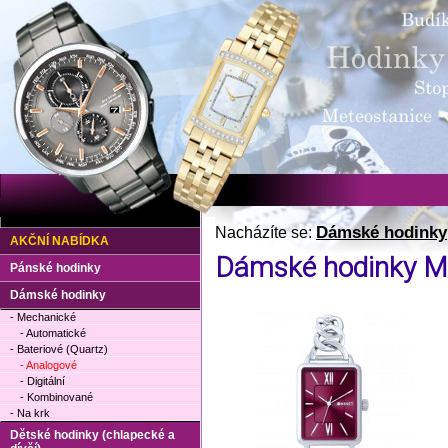
Dámské hodinky
Nacházíte se:
AKČNÍ NABÍDKA
Dámské hodinky 
Pánské hodinky
Dámské hodinky
- Mechanické
- Automatické
- Bateriové (Quartz)
- Analogové
- Digitální
- Kombinované
- Na krk
Dětské hodinky (chlapecké a