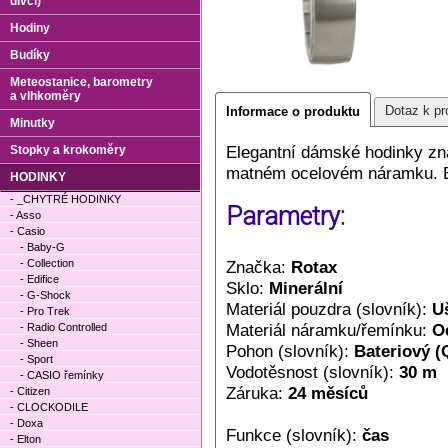
dívčí)
Hodiny
Budíky
Meteostanice, barometry
a vlhkoměry
Dotaz k pr
Informace o produktu
Minutky
Elegantní dámské hodinky zn
Stopky a krokoměry
matném ocelovém náramku. Bí
HODINKY
- _CHYTRÉ HODINKY
Parametry:
- Asso
- Casio
- Baby-G
- Collection
Značka:
Rotax
- Edifice
Sklo:
Minerální
- G-Shock
Materiál pouzdra (slovník):
Uš
- Pro Trek
Materiál náramku/řemínku:
O
- Radio Controlled
- Sheen
Pohon (slovník):
Bateriový (
- Sport
Vodotěsnost (slovník):
30 m
- CASIO řemínky
Záruka:
24 měsíců
- Citizen
- CLOCKODILE
- Doxa
Funkce (slovník):
čas
- Elton