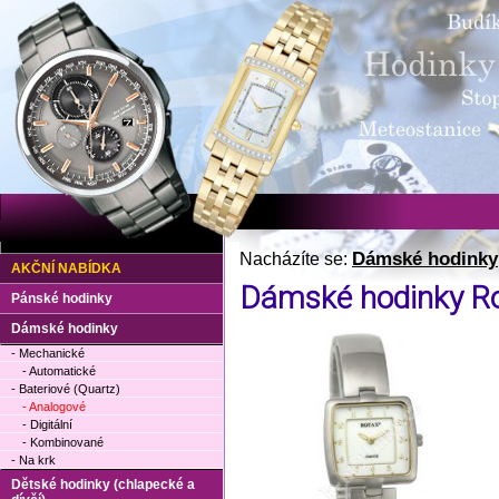
Dámské hodinky
Nacházíte se:
AKČNÍ NABÍDKA
Dámské hodinky R
Pánské hodinky
Dámské hodinky
- Mechanické
- Automatické
- Bateriové (Quartz)
- Analogové
- Digitální
- Kombinované
- Na krk
Dětské hodinky (chlapecké a