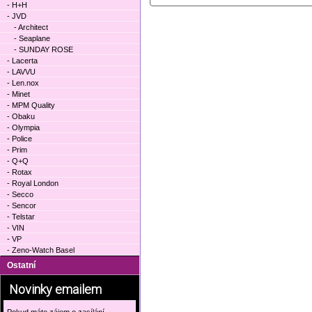
- H+H
- JVD
- Architect
- Seaplane
- SUNDAY ROSE
- Lacerta
- LAVVU
- Len.nox
- Minet
- MPM Quality
- Obaku
- Olympia
- Police
- Prim
- Q+Q
- Rotax
- Royal London
- Secco
- Sencor
- Telstar
- VIN
- VP
- Zeno-Watch Basel
Ostatní
Novinky emailem