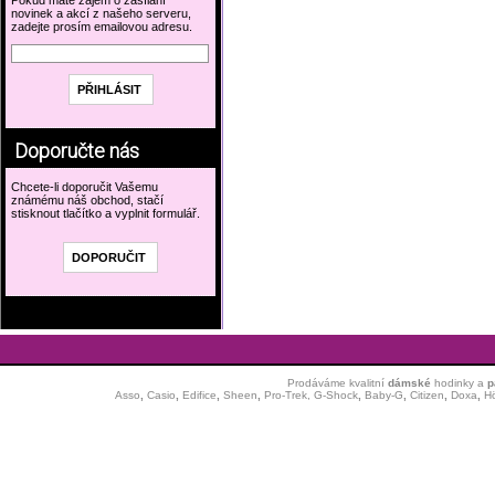
Pokud máte zájem o zasílání
novinek a akcí z našeho serveru,
zadejte prosím emailovou adresu.
Doporučte nás
Chcete-li doporučit Vašemu
známému náš obchod, stačí
stisknout tlačítko a vyplnit formulář.
Prodáváme kvalitní
dámské
hodinky
a
p
Asso
,
Casio
,
Edifice
,
Sheen
,
Pro-Trek,
G-Shock
,
Baby-G
,
Citizen
,
Doxa
,
H