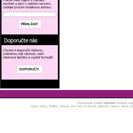
Pokud máte zájem o zasílání
novinek a akcí z našeho serveru,
zadejte prosím emailovou adresu.
Doporučte nás
Chcete-li doporučit Vašemu
známému náš obchod, stačí
stisknout tlačítko a vyplnit formulář.
Prodáváme kvalitní
dámské
hodinky
a
p
Asso
,
Casio
,
Edifice
,
Sheen
,
Pro-Trek,
G-Shock
,
Baby-G
,
Citizen
,
Doxa
,
H