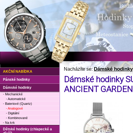
Dámské hodinky
Nacházíte se:
AKČNÍ NABÍDKA
Dámské hodinky S
Pánské hodinky
ANCIENT GARDEN
Dámské hodinky
- Mechanické
- Automatické
- Bateriové (Quartz)
- Analogové
- Digitální
- Kombinované
- Na krk
Dětské hodinky (chlapecké a