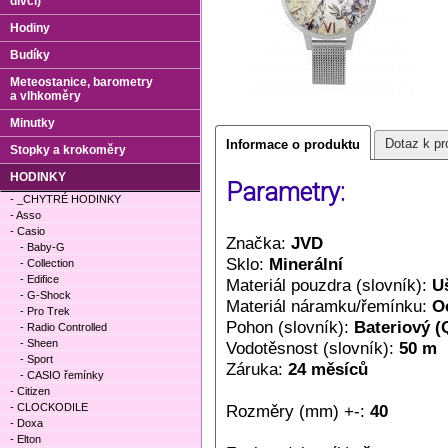
dívčí)
Hodiny
Budíky
Meteostanice, barometry
a vlhkoměry
Minutky
Dotaz k pr
Informace o produktu
Stopky a krokoměry
HODINKY
Parametry:
- _CHYTRÉ HODINKY
- Asso
- Casio
Značka:
JVD
- Baby-G
Sklo:
Minerální
- Collection
- Edifice
Materiál pouzdra (slovník):
Uš
- G-Shock
Materiál náramku/řemínku:
O
- Pro Trek
Pohon (slovník):
Bateriový (
- Radio Controlled
- Sheen
Vodotěsnost (slovník):
50 m
- Sport
Záruka:
24 měsíců
- CASIO řemínky
- Citizen
- CLOCKODILE
Rozměry (mm) +-:
40
- Doxa
- Elton