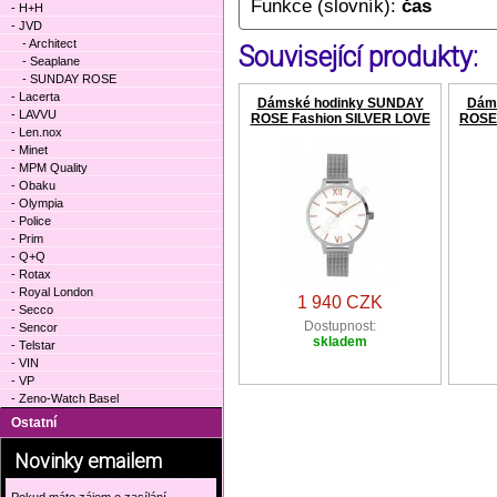
Funkce (slovník):
čas
- H+H
- JVD
- Architect
Související produkty:
- Seaplane
- SUNDAY ROSE
- Lacerta
Dámské hodinky SUNDAY
Dám
- LAVVU
ROSE Fashion SILVER LOVE
ROSE
- Len.nox
- Minet
- MPM Quality
- Obaku
- Olympia
- Police
- Prim
- Q+Q
- Rotax
- Royal London
1 940 CZK
- Secco
Dostupnost:
- Sencor
skladem
- Telstar
- VIN
- VP
- Zeno-Watch Basel
Ostatní
Novinky emailem