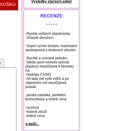
Výsledky starších anket
natural remedies rosacea
* * * * *
-Rychle vyřízení objednávky
-Včasné doručení
-Super rychle dodani, maximalni
spokojenost s dodanym zbozim.
-Rychlé a ochotné jednání.
-Nikde jsem nemohl sehnat
u
plastový mezičlánek k řemínku
na
-hodinky CASIO.
-Až tady mě vyšli vstříc a po
objednání mě mezičlánek
poslali.
-pestrá nabídka, perfektní
komunikace a dobré ceny
-rychlost
-krásné zboží
-dobrá cena
a další...