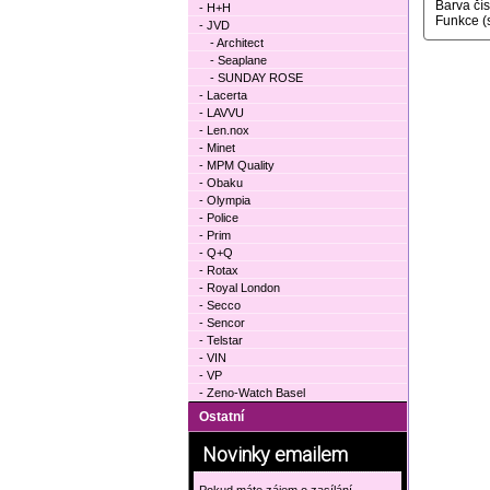
Barva čí
- H+H
Funkce (
- JVD
- Architect
- Seaplane
- SUNDAY ROSE
- Lacerta
- LAVVU
- Len.nox
- Minet
- MPM Quality
- Obaku
- Olympia
- Police
- Prim
- Q+Q
- Rotax
- Royal London
- Secco
- Sencor
- Telstar
- VIN
- VP
- Zeno-Watch Basel
Ostatní
Novinky emailem