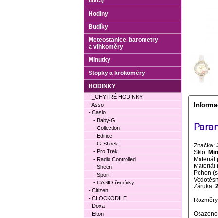
dívčí)
Hodiny
Budíky
Meteostanice, barometry
a vlhkoměry
Minutky
Stopky a krokoměry
HODINKY
- _CHYTRÉ HODINKY
Informa
- Asso
- Casio
- Baby-G
Param
- Collection
- Edifice
- G-Shock
Značka:
- Pro Trek
Sklo:
Min
Materiál 
- Radio Controlled
Materiál
- Sheen
Pohon (s
- Sport
Vodotěsno
- CASIO řemínky
Záruka:
- Citizen
- CLOCKODILE
Rozměry 
- Doxa
Osazeno
- Elton