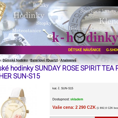
DĚTSKÉ NÁUŠNICE
G-SHO
Dámské hodinky
Bateriové (Quartz)
Analogové
e:
/
/
ké hodinky SUNDAY ROSE SPIRIT TEA 
HER SUN-S15
kat. č. SUN-S15
Dostupnost:
skladem
Vaše cena: 2 290 CZK
(1 892,6 CZK be