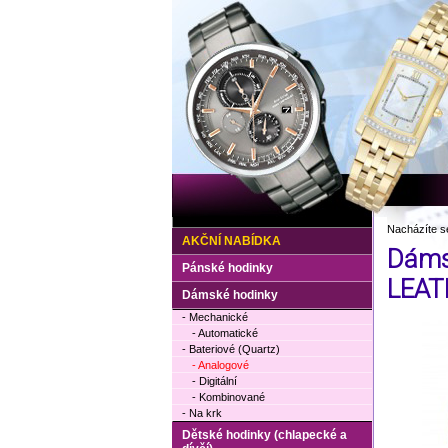
Nacházíte s
AKČNÍ NABÍDKA
Dáms
Pánské hodinky
LEAT
Dámské hodinky
- Mechanické
- Automatické
- Bateriové (Quartz)
- Analogové
- Digitální
- Kombinované
- Na krk
Dětské hodinky (chlapecké a