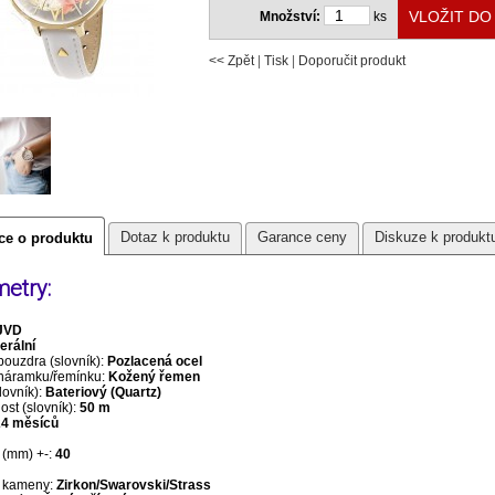
Množství:
ks
<< Zpět
|
Tisk
|
Doporučit produkt
Dotaz k produktu
Garance ceny
Diskuze k produkt
ce o produktu
etry:
JVD
erální
pouzdra (slovník):
Pozlacená ocel
 náramku/řemínku:
Kožený řemen
lovník):
Bateriový (Quartz)
st (slovník):
50 m
24 měsíců
(mm) +-:
40
 kameny:
Zirkon/Swarovski/Strass