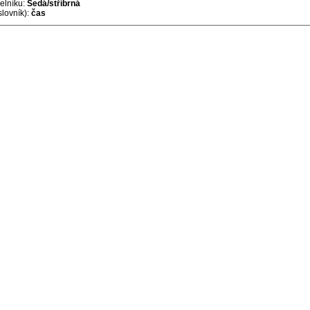
selníku:
Šedá/stříbrná
slovník):
čas