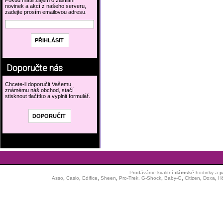
Pokud máte zájem o zasílání
novinek a akcí z našeho serveru,
zadejte prosím emailovou adresu.
Doporučte nás
Chcete-li doporučit Vašemu
známému náš obchod, stačí
stisknout tlačítko a vyplnit formulář.
Prodáváme kvalitní
dámské
hodinky
a
p
Asso
,
Casio
,
Edifice
,
Sheen
,
Pro-Trek,
G-Shock
,
Baby-G
,
Citizen
,
Doxa
,
H