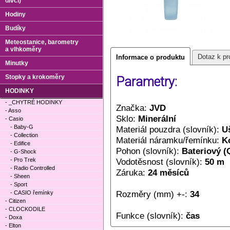
dívčí)
Hodiny
Budíky
Meteostanice, barometry
a vlhkoměry
Dotaz k pr
Informace o produktu
Minutky
Stopky a krokoměry
Parametry:
HODINKY
- _CHYTRÉ HODINKY
Značka:
JVD
- Asso
Sklo:
Minerální
- Casio
- Baby-G
Materiál pouzdra (slovník):
Uš
- Collection
Materiál náramku/řemínku:
K
- Edifice
Pohon (slovník):
Bateriový (
- G-Shock
- Pro Trek
Vodotěsnost (slovník):
50 m
- Radio Controlled
Záruka:
24 měsíců
- Sheen
- Sport
Rozměry (mm) +-:
34
- CASIO řemínky
- Citizen
- CLOCKODILE
Funkce (slovník):
čas
- Doxa
- Elton