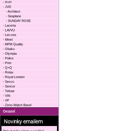
- H+H
- JVD
- Architect
- Seaplane
- SUNDAY ROSE
- Lacerta
- LAVVU
- Len.nox
- Minet
- MPM Quality
- Obaku
- Olympia
- Police
- Prim
- Q+Q
- Rotax
- Royal London
- Secco
- Sencor
- Telstar
- VIN
- VP
- Zeno-Watch Basel
Ostatní
Novinky emailem