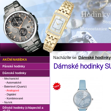
Dámské hodinky
Nacházíte se:
AKČNÍ NABÍDKA
Dámské hodinky 
Pánské hodinky
Dámské hodinky
- Mechanické
- Automatické
- Bateriové (Quartz)
- Analogové
- Digitální
- Kombinované
- Na krk
Dětské hodinky (chlapecké a