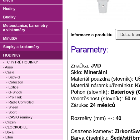
dívčí)
Hodiny
Budíky
Meteostanice, barometry
a vlhkoměry
Dotaz k pr
Informace o produktu
Minutky
Stopky a krokoměry
Parametry:
HODINKY
- _CHYTRÉ HODINKY
Značka:
JVD
- Asso
Sklo:
Minerální
- Casio
- Baby-G
Materiál pouzdra (slovník):
Uš
- Collection
Materiál náramku/řemínku:
K
- Edifice
Pohon (slovník):
Bateriový (
- G-Shock
- Pro Trek
Vodotěsnost (slovník):
50 m
- Radio Controlled
Záruka:
24 měsíců
- Sheen
- Sport
Rozměry (mm) +-:
40
- CASIO řemínky
- Citizen
- CLOCKODILE
Osazeno kameny:
Zirkon/Sw
- Doxa
Barva číselníku:
Šedá/stříbr
- Elton