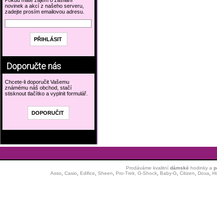
Pokud máte zájem o zasílání
novinek a akcí z našeho serveru,
zadejte prosím emailovou adresu.
Doporučte nás
Chcete-li doporučit Vašemu
známému náš obchod, stačí
stisknout tlačítko a vyplnit formulář.
Prodáváme kvalitní
dámské
hodinky
a
p
Asso
,
Casio
,
Edifice
,
Sheen
,
Pro-Trek,
G-Shock
,
Baby-G
,
Citizen
,
Doxa
,
H