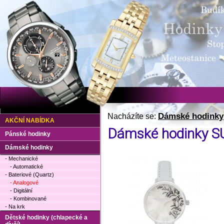
Dámské hodinky
Nacházíte se:
AKČNÍ NABÍDKA
Dámské hodinky 
Pánské hodinky
Dámské hodinky
- Mechanické
- Automatické
- Bateriové (Quartz)
- Analogové
- Digitální
- Kombinované
- Na krk
Dětské hodinky (chlapecké a