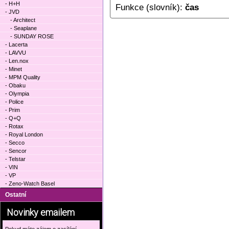
- H+H
Funkce (slovník):
čas
- JVD
- Architect
- Seaplane
- SUNDAY ROSE
- Lacerta
- LAVVU
- Len.nox
- Minet
- MPM Quality
- Obaku
- Olympia
- Police
- Prim
- Q+Q
- Rotax
- Royal London
- Secco
- Sencor
- Telstar
- VIN
- VP
- Zeno-Watch Basel
Ostatní
Novinky emailem