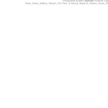
Prodáváme kvalitní
dámské
hodinky
a
p
Asso
,
Casio
,
Edifice
,
Sheen
,
Pro-Trek,
G-Shock
,
Baby-G
,
Citizen
,
Doxa
,
H