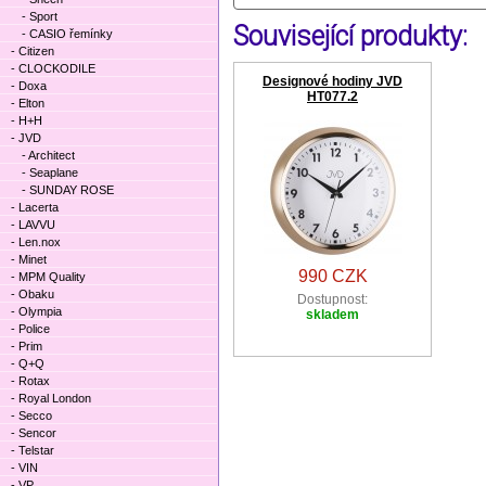
- Sport
Související produkty:
- CASIO řemínky
- Citizen
- CLOCKODILE
Designové hodiny JVD
- Doxa
HT077.2
- Elton
- H+H
- JVD
- Architect
- Seaplane
- SUNDAY ROSE
- Lacerta
- LAVVU
- Len.nox
- Minet
990 CZK
- MPM Quality
- Obaku
Dostupnost:
- Olympia
skladem
- Police
- Prim
- Q+Q
- Rotax
- Royal London
- Secco
- Sencor
- Telstar
- VIN
- VP