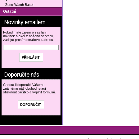
- Zeno-Watch Basel
Ostatní
Novinky emailem
Pokud máte zájem o zasílání
novinek a akcí z našeho serveru,
zadejte prosím emailovou adresu.
Doporučte nás
Chcete-li doporučit Vašemu
známému náš obchod, stačí
stisknout tlačítko a vyplnit formulář.