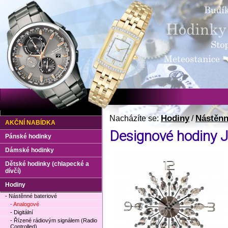
Hodiny
Nástěnn
Nacházíte se:
/
AKČNÍ NABÍDKA
Designové hodiny 
Pánské hodinky
Dámské hodinky
Dětské hodinky (chlapecké a
dívčí)
Hodiny
- Nástěnné bateriové
- Analogové
- Digitální
- Řízené rádiovým signálem (Radio
Controlled)