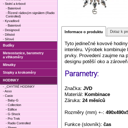
- Stolní a krbové
- Bateriové
- Řízené rádiovým signálem (Radio
Controlled)
- Kyvadlové
- Bateriové
- Designové
Dotaz k pr
Informace o produktu
- Dětské
- Síťové
Tyto jedinečné kovové hodin
Budíky
interiéru. Výrobek kombinuje 
Meteostanice, barometry
prvky. Provedení zaujme na 
a vlhkoměry
designu potěší oko a zároveň
Minutky
Parametry:
Stopky a krokoměry
HODINKY
- _CHYTRÉ HODINKY
Značka:
JVD
- Asso
Materiál:
Kombinace
- Casio
Záruka:
24 měsíců
- Baby-G
- Collection
- Edifice
Rozměry (mm) +-:
490x490x
- G-Shock
- Pro Trek
- Radio Controlled
Funkce (slovník):
čas
- Sheen