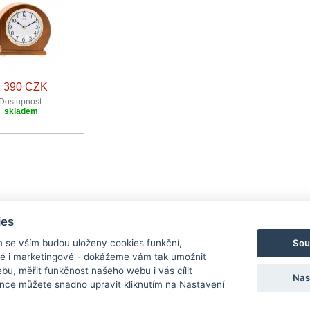
1 390 CZK
Dostupnost:
skladem
ies
Sou
m se vším budou uloženy cookies funkční,
ké i marketingové - dokážeme vám tak umožnit
bu, měřit funkčnost našeho webu i vás cílit
Nas
nce můžete snadno upravit kliknutím na Nastavení
Ochrana osobních údajů
Cookies
Nastav