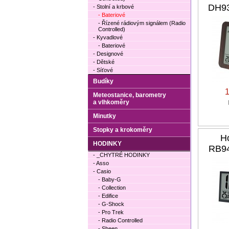
DH93
- Stolní a krbové
- Bateriové
- Řízené rádiovým signálem (Radio
Controlled)
- Kyvadlové
- Bateriové
- Designové
- Dětské
- Síťové
Budíky
Meteostanice, barometry
a vlhkoměry
Minutky
Stopky a krokoměry
H
HODINKY
RB94
- _CHYTRÉ HODINKY
- Asso
- Casio
- Baby-G
- Collection
- Edifice
- G-Shock
- Pro Trek
- Radio Controlled
- Sheen