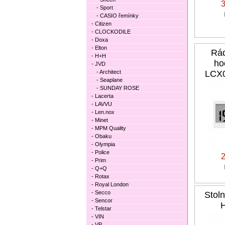
- Sport
- CASIO řemínky
- Citizen
- CLOCKODILE
- Doxa
- Elton
Rád
- H+H
ho
- JVD
- Architect
LCX0
- Seaplane
- SUNDAY ROSE
- Lacerta
- LAVVU
- Len.nox
- Minet
- MPM Quality
- Obaku
- Olympia
- Police
- Prim
- Q+Q
- Rotax
- Royal London
- Secco
Stol
- Sencor
- Telstar
- VIN
- VP