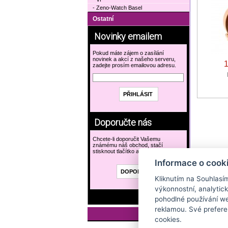
- Zeno-Watch Basel
Ostatní
Novinky emailem
Pokud máte zájem o zasílání
novinek a akcí z našeho serveru,
zadejte prosím emailovou adresu.
Doporučte nás
Chcete-li doporučit Vašemu
známému náš obchod, stačí
stisknout tlačítko a vyplnit formulář.
Informace o cook
Kliknutím na Souhlasí
výkonnostní, analytic
pohodlné používání we
reklamou. Své prefere
cookies.