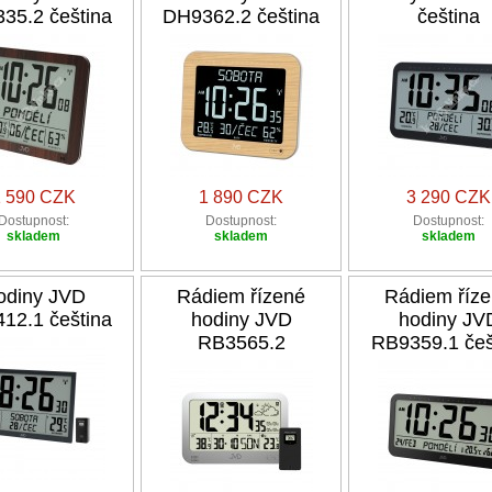
35.2 čeština
DH9362.2 čeština
čeština
1 590 CZK
1 890 CZK
3 290 CZK
Dostupnost:
Dostupnost:
Dostupnost:
skladem
skladem
skladem
odiny JVD
Rádiem řízené
Rádiem říz
12.1 čeština
hodiny JVD
hodiny JV
RB3565.2
RB9359.1 češ