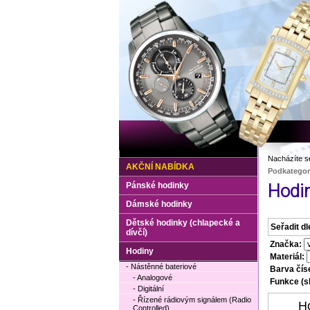
Nacházíte s
AKČNÍ NABÍDKA
Podkategor
Pánské hodinky
Hodin
Dámské hodinky
Dětské hodinky (chlapecké a
Seřadit dl
dívčí)
Značka:
Hodiny
Materiál:
- Nástěnné bateriové
Barva čís
- Analogové
Funkce (sl
- Digitální
- Řízené rádiovým signálem (Radio
H
Controlled)