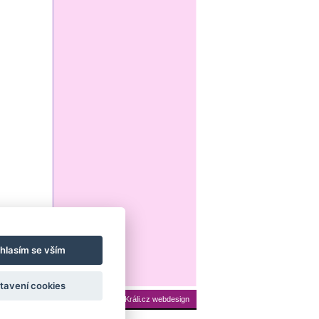
hlasím se vším
tavení cookies
ení cookies
Mapa stránek
|
Králi.cz webdesign