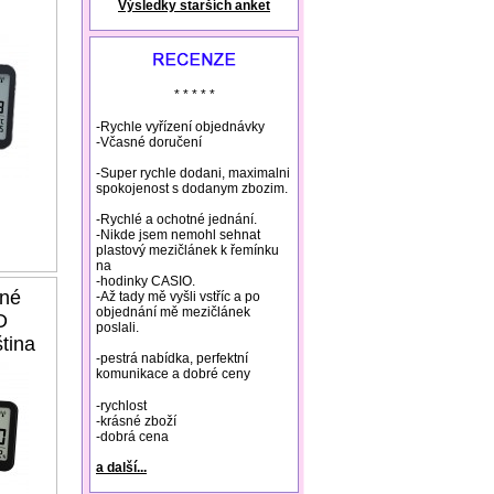
Výsledky starších anket
natural remedies rosacea
* * * * *
-Rychle vyřízení objednávky
-Včasné doručení
-Super rychle dodani, maximalni
spokojenost s dodanym zbozim.
-Rychlé a ochotné jednání.
-Nikde jsem nemohl sehnat
plastový mezičlánek k řemínku
na
-hodinky CASIO.
ené
-Až tady mě vyšli vstříc a po
objednání mě mezičlánek
D
poslali.
tina
-pestrá nabídka, perfektní
komunikace a dobré ceny
-rychlost
-krásné zboží
-dobrá cena
a další...