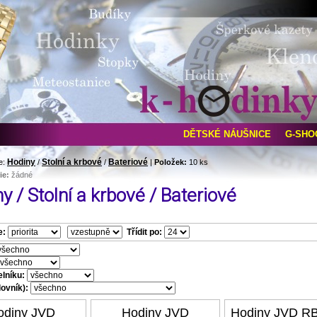
DĚTSKÉ NÁUŠNICE
G-SHO
Hodiny
Stolní a krbové
Bateriové
e:
/
/
|
Položek:
10 ks
ie:
žádné
y / Stolní a krbové / Bateriové
e:
Třídit po:
elníku:
ovník):
odiny JVD
Hodiny JVD
Hodiny JVD R