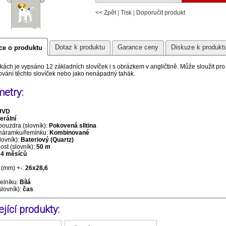
<< Zpět
|
Tisk
|
Doporučit produkt
Dotaz k produktu
Garance ceny
Diskuze k produkt
ce o produktu
ách je vypsáno 12 základních slovíček i s obrázkem v angličtině. Může sloužit pro 
vání těchto slovíček nebo jako nenápadný tahák.
etry:
JVD
erální
pouzdra (slovník):
Pokovená slitina
 náramku/řemínku:
Kombinované
lovník):
Bateriový (Quartz)
st (slovník):
50 m
24 měsíců
(mm) +-:
26x28,6
selníku:
Bílá
slovník):
čas
jící produkty: