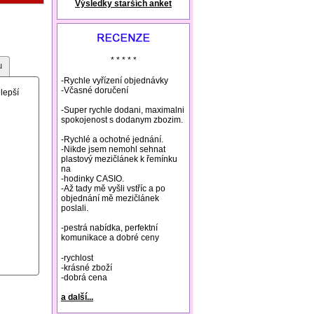
Výsledky starších anket
natural remedies rosacea
* * * * *
u
-Rychle vyřízení objednávky
-Včasné doručení
lepší
-Super rychle dodani, maximalni
spokojenost s dodanym zbozim.
-Rychlé a ochotné jednání.
-Nikde jsem nemohl sehnat
plastový mezičlánek k řemínku
na
-hodinky CASIO.
-Až tady mě vyšli vstříc a po
objednání mě mezičlánek
poslali.
-pestrá nabídka, perfektní
komunikace a dobré ceny
-rychlost
-krásné zboží
-dobrá cena
a další...