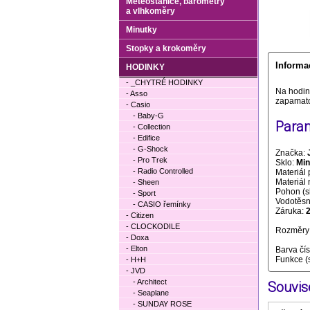
Meteostanice, barometry
a vlhkoměry
Minutky
Stopky a krokoměry
Informa
HODINKY
- _CHYTRÉ HODINKY
Na hodink
- Asso
zapamato
- Casio
- Baby-G
Param
- Collection
- Edifice
- G-Shock
Značka:
- Pro Trek
Sklo:
Min
- Radio Controlled
Materiál 
Materiál
- Sheen
Pohon (s
- Sport
Vodotěsno
- CASIO řemínky
Záruka:
- Citizen
- CLOCKODILE
Rozměry 
- Doxa
- Elton
Barva čí
Funkce (
- H+H
- JVD
- Architect
Souvise
- Seaplane
- SUNDAY ROSE