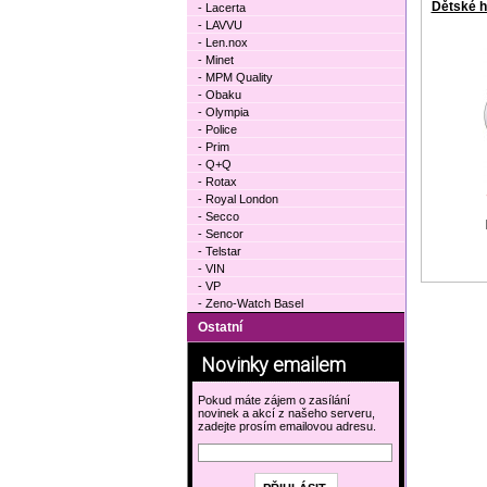
Dětské h
- Lacerta
- LAVVU
- Len.nox
- Minet
- MPM Quality
- Obaku
- Olympia
- Police
- Prim
- Q+Q
- Rotax
- Royal London
- Secco
- Sencor
- Telstar
- VIN
- VP
- Zeno-Watch Basel
Ostatní
Novinky emailem
Pokud máte zájem o zasílání
novinek a akcí z našeho serveru,
zadejte prosím emailovou adresu.