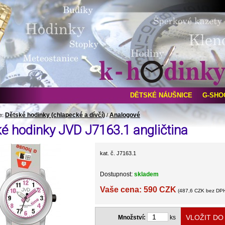
DĚTSKÉ NÁUŠNICE
G-SHO
Dětské hodinky (chlapecké a dívčí)
Analogové
e:
/
é hodinky JVD J7163.1 angličtina
kat. č. J7163.1
Dostupnost:
skladem
Vaše cena: 590 CZK
(487,6 CZK bez DP
Množství:
ks