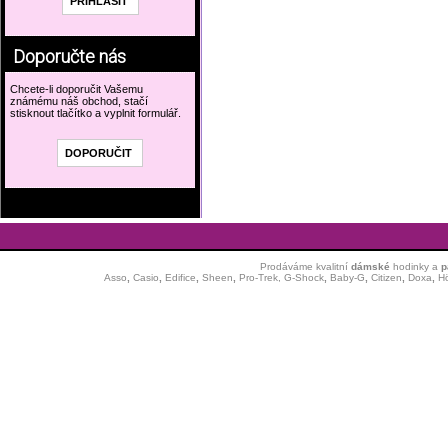
Doporučte nás
Chcete-li doporučit Vašemu
známému náš obchod, stačí
stisknout tlačítko a vyplnit formulář.
Prodáváme kvalitní
dámské
hodinky
a
p
Asso
,
Casio
,
Edifice
,
Sheen
,
Pro-Trek,
G-Shock
,
Baby-G
,
Citizen
,
Doxa
,
H