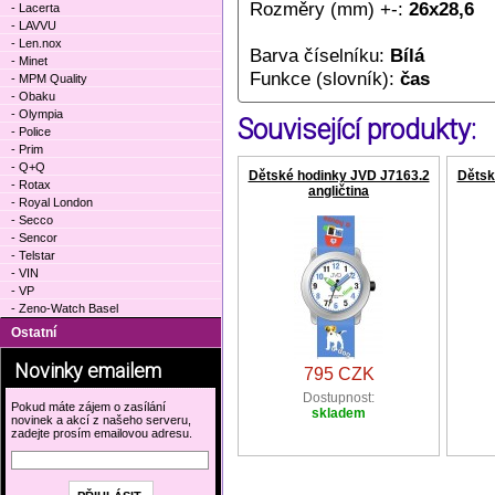
Rozměry (mm) +-:
26x28,6
- Lacerta
- LAVVU
- Len.nox
Barva číselníku:
Bílá
- Minet
Funkce (slovník):
čas
- MPM Quality
- Obaku
- Olympia
Související produkty:
- Police
- Prim
- Q+Q
Dětské hodinky JVD J7163.2
Dětsk
- Rotax
angličtina
- Royal London
- Secco
- Sencor
- Telstar
- VIN
- VP
- Zeno-Watch Basel
Ostatní
Novinky emailem
795 CZK
Dostupnost:
Pokud máte zájem o zasílání
skladem
novinek a akcí z našeho serveru,
zadejte prosím emailovou adresu.