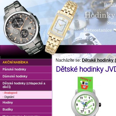
Dětské hodinky (
Nacházíte se:
AKČNÍ NABÍDKA
Dětské hodinky JVD
Pánské hodinky
Dámské hodinky
Dětské hodinky (chlapecké a
dívčí)
- Analogové
- Digitální
Hodiny
Budíky