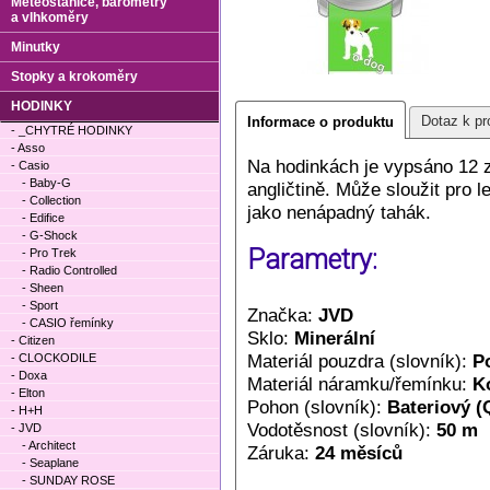
Meteostanice, barometry
a vlhkoměry
Minutky
Stopky a krokoměry
HODINKY
Dotaz k pr
Informace o produktu
- _CHYTRÉ HODINKY
- Asso
Na hodinkách je vypsáno 12 z
- Casio
- Baby-G
angličtině. Může sloužit pro 
- Collection
jako nenápadný tahák.
- Edifice
- G-Shock
Parametry:
- Pro Trek
- Radio Controlled
- Sheen
- Sport
Značka:
JVD
- CASIO řemínky
Sklo:
Minerální
- Citizen
Materiál pouzdra (slovník):
P
- CLOCKODILE
- Doxa
Materiál náramku/řemínku:
K
- Elton
Pohon (slovník):
Bateriový (
- H+H
Vodotěsnost (slovník):
50 m
- JVD
- Architect
Záruka:
24 měsíců
- Seaplane
- SUNDAY ROSE