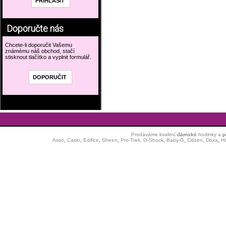
Doporučte nás
Chcete-li doporučit Vašemu
známému náš obchod, stačí
stisknout tlačítko a vyplnit formulář.
Prodáváme kvalitní
dámské
hodinky
a
p
Asso
,
Casio
,
Edifice
,
Sheen
,
Pro-Trek,
G-Shock
,
Baby-G
,
Citizen
,
Doxa
,
H