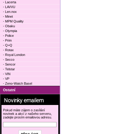
- Lacerta
- LAVVU
- Len.nox
- Minet
- MPM Quality
- Obaku
- Olympia
- Police
- Prim
- Q+Q
- Rotax
- Royal London
- Secco
- Sencor
- Telstar
- VIN
- VP
- Zeno-Watch Basel
Ostatní
Novinky emailem
Pokud máte zájem o zasílání
novinek a akcí z našeho serveru,
zadejte prosím emailovou adresu.