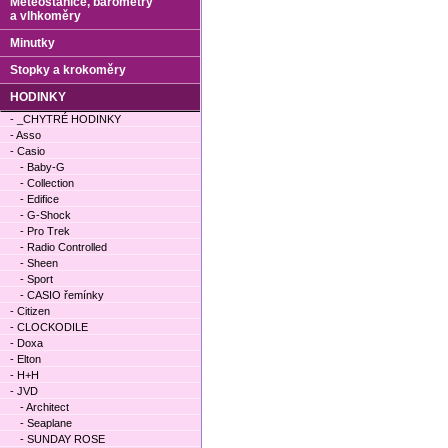
Meteostanice, barometry
a vlhkoměry
Minutky
Stopky a krokoměry
HODINKY
- _CHYTRÉ HODINKY
- Asso
- Casio
- Baby-G
- Collection
- Edifice
- G-Shock
- Pro Trek
- Radio Controlled
- Sheen
- Sport
- CASIO řemínky
- Citizen
- CLOCKODILE
- Doxa
- Elton
- H+H
- JVD
- Architect
- Seaplane
- SUNDAY ROSE