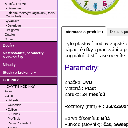
- Stolní a krbové
- Bateriové
- Řízené rádiovým signálem (Radio
Controlled)
- Kyvadlové
- Bateriové
- Designové
Dotaz k pr
Informace o produktu
- Dětské
- Síťové
Tyto plastové hodiny zajisté 
Budíky
nápadité díky zpracování a p
Meteostanice, barometry
originální. Jistě také oceníte 
a vlhkoměry
Minutky
Parametry:
Stopky a krokoměry
HODINKY
Značka:
JVD
- _CHYTRÉ HODINKY
Materiál:
Plast
- Asso
Záruka:
24 měsíců
- Casio
- Baby-G
- Collection
Rozměry (mm) +-:
250x250x
- Edifice
- G-Shock
Barva číselníku:
Bílá
- Pro Trek
- Radio Controlled
Funkce (slovník):
čas
,
Sweep
- Sheen