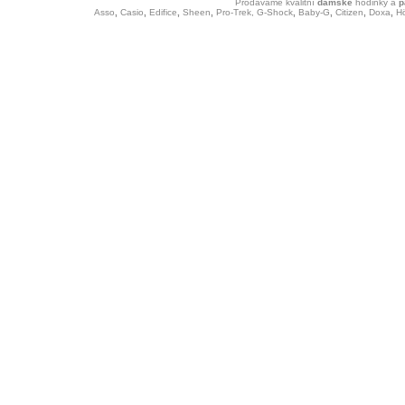
Prodáváme kvalitní
dámské
hodinky
a
p
Asso
,
Casio
,
Edifice
,
Sheen
,
Pro-Trek,
G-Shock
,
Baby-G
,
Citizen
,
Doxa
,
H