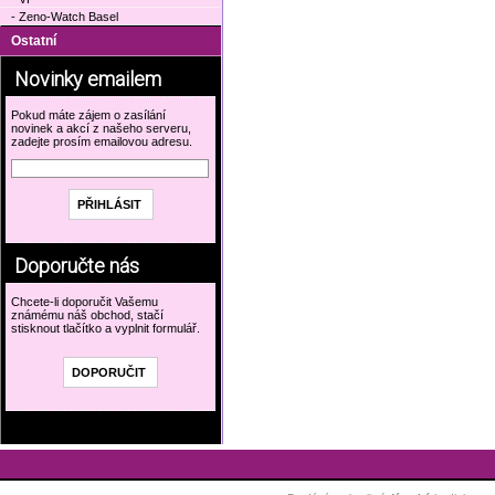
- Zeno-Watch Basel
Ostatní
Novinky emailem
Pokud máte zájem o zasílání
novinek a akcí z našeho serveru,
zadejte prosím emailovou adresu.
Doporučte nás
Chcete-li doporučit Vašemu
známému náš obchod, stačí
stisknout tlačítko a vyplnit formulář.