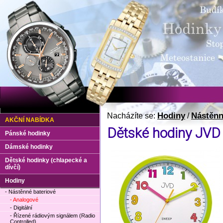
Hodiny
Nástěnn
Nacházíte se:
/
AKČNÍ NABÍDKA
Dětské hodiny JVD
Pánské hodinky
Dámské hodinky
Dětské hodinky (chlapecké a
dívčí)
Hodiny
- Nástěnné bateriové
- Analogové
- Digitální
- Řízené rádiovým signálem (Radio
Controlled)