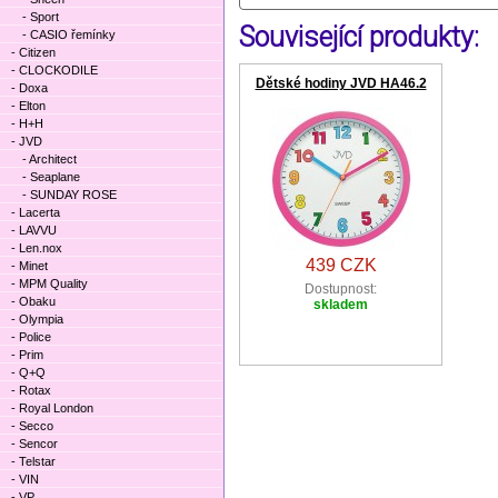
- Sport
Související produkty:
- CASIO řemínky
- Citizen
- CLOCKODILE
Dětské hodiny JVD HA46.2
- Doxa
- Elton
- H+H
- JVD
- Architect
- Seaplane
- SUNDAY ROSE
- Lacerta
- LAVVU
- Len.nox
439 CZK
- Minet
- MPM Quality
Dostupnost:
- Obaku
skladem
- Olympia
- Police
- Prim
- Q+Q
- Rotax
- Royal London
- Secco
- Sencor
- Telstar
- VIN
- VP