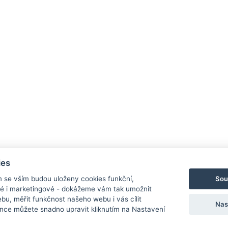
ies
Sou
m se vším budou uloženy cookies funkční,
ké i marketingové - dokážeme vám tak umožnit
bu, měřit funkčnost našeho webu i vás cílit
Nas
nce můžete snadno upravit kliknutím na Nastavení
Ochrana osobních údajů
Cookies
Nastav