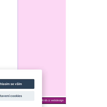
hlasím se vším
tavení cookies
ení cookies
Mapa stránek
|
Králi.cz webdesign