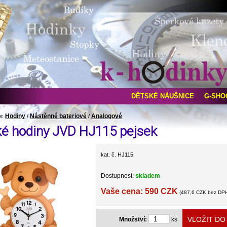
DĚTSKÉ NÁUŠNICE
G-SHO
Hodiny
Nástěnné bateriové
Analogové
e:
/
/
ké hodiny JVD HJ115 pejsek
kat. č. HJ115
Dostupnost:
skladem
Vaše cena: 590 CZK
(487,6 CZK bez DP
Množství:
ks