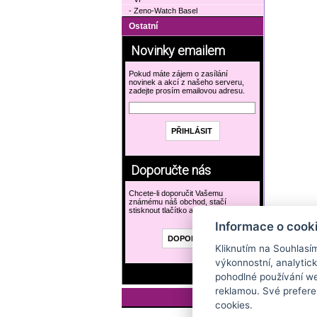
- Zeno-Watch Basel
Ostatní
Novinky emailem
Pokud máte zájem o zasílání
novinek a akcí z našeho serveru,
zadejte prosím emailovou adresu.
Doporučte nás
Chcete-li doporučit Vašemu
známému náš obchod, stačí
stisknout tlačítko a vyplnit formulář.
Informace o cook
Kliknutím na Souhlasí
výkonnostní, analytic
pohodlné používání we
reklamou. Své prefere
cookies.