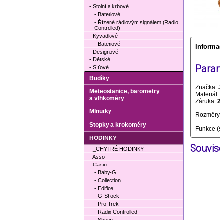
- Stolní a krbové
- Bateriové
- Řízené rádiovým signálem (Radio
Controlled)
- Kyvadlové
- Bateriové
Informa
- Designové
- Dětské
Param
- Síťové
Budíky
Značka:
Meteostanice, barometry
Materiál:
a vlhkoměry
Záruka:
Minutky
Rozměry 
Stopky a krokoměry
Funkce (
HODINKY
Souvise
- _CHYTRÉ HODINKY
- Asso
- Casio
- Baby-G
- Collection
- Edifice
- G-Shock
- Pro Trek
- Radio Controlled
- Sheen