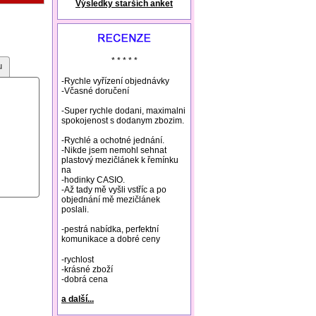
Výsledky starších anket
natural remedies rosacea
* * * * *
u
-Rychle vyřízení objednávky
-Včasné doručení
-Super rychle dodani, maximalni
spokojenost s dodanym zbozim.
-Rychlé a ochotné jednání.
-Nikde jsem nemohl sehnat
plastový mezičlánek k řemínku
na
-hodinky CASIO.
-Až tady mě vyšli vstříc a po
objednání mě mezičlánek
poslali.
-pestrá nabídka, perfektní
komunikace a dobré ceny
-rychlost
-krásné zboží
-dobrá cena
a další...