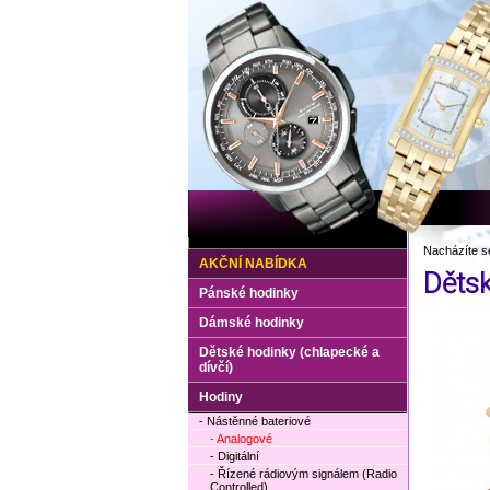
Nacházíte s
AKČNÍ NABÍDKA
Děts
Pánské hodinky
Dámské hodinky
Dětské hodinky (chlapecké a
dívčí)
Hodiny
- Nástěnné bateriové
- Analogové
- Digitální
- Řízené rádiovým signálem (Radio
Controlled)