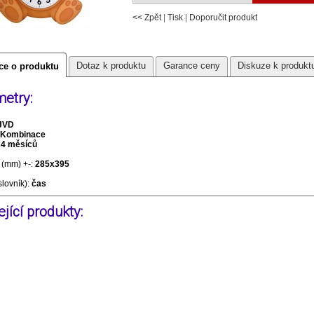
<< Zpět
|
Tisk
|
Doporučit produkt
Dotaz k produktu
Garance ceny
Diskuze k produkt
ce o produktu
etry:
JVD
Kombinace
24 měsíců
(mm) +-:
285x395
slovník):
čas
jící produkty: