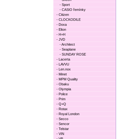
- Sport
- CASIO řemínky
- Citizen
- CLOCKODILE
- Doxa
- Elton
- H+H
- JVD
- Architect
- Seaplane
- SUNDAY ROSE
- Lacerta
- LAVVU
- Len.nox
- Minet
- MPM Quality
- Obaku
- Olympia
- Police
- Prim
- Q+Q
- Rotax
- Royal London
- Secco
- Sencor
- Telstar
- VIN
- VP