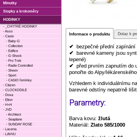
Minutky
Stopky a krokoměry
HODINKY
- _CHYTRÉ HODINKY
- Asso
Dotaz k pr
Informace o produktu
- Casio
- Baby-G
✔
bezpečné přední zapínání
- Collection
- Edifice
✔
barevné kameny jsou synte
- G-Shock
lepené)
- Pro Trek
✔
před prvním zapnutím do uc
- Radio Controlled
- Sheen
ponořte do Alpy/lékárenského 
- Sport
- CASIO řemínky
Vzhledem k individuálnímu n
- Citizen
barevné odstíny nepatrně lišit
- CLOCKODILE
- Doxa
- Elton
Parametry:
- H+H
- JVD
- Architect
Barva kovu:
žlutá
- Seaplane
Materiál:
Zlato 585/1000
- SUNDAY ROSE
- Lacerta
- LAVVU