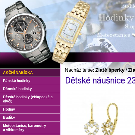
Zlaté šperky
Zl
Nacházíte se:
/
AKČNÍ NABÍDKA
Dětské náušnice 2
Pánské hodinky
Dámské hodinky
Dětské hodinky (chlapecké a
dívčí)
Hodiny
Budíky
Meteostanice, barometry
a vlhkoměry