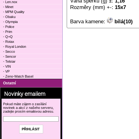
Váha šperku (g) ±:
1,16
- Len.nox
Rozměry (mm) +-:
15x7
- Minet
- MPM Quality
- Obaku
Barva kamene:
bílá(10)
- Olympia
- Police
- Prim
- Q+Q
- Rotax
- Royal London
- Secco
- Sencor
- Telstar
- VIN
- VP
- Zeno-Watch Basel
Ostatní
Novinky emailem
Pokud máte zájem o zasílání
novinek a akcí z našeho serveru,
zadejte prosím emailovou adresu.