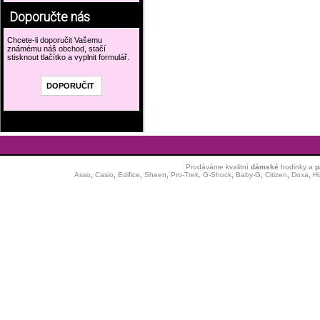
Doporučte nás
Chcete-li doporučit Vašemu
známému náš obchod, stačí
stisknout tlačítko a vyplnit formulář.
Prodáváme kvalitní
dámské
hodinky
a
p
Asso
,
Casio
,
Edifice
,
Sheen
,
Pro-Trek,
G-Shock
,
Baby-G
,
Citizen
,
Doxa
,
H