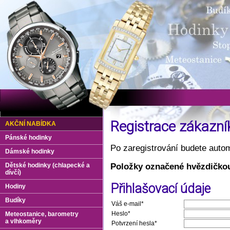
Registrace zákazní
AKČNÍ NABÍDKA
Pánské hodinky
Po zaregistrování budete autom
Dámské hodinky
Položky označené hvězdičkou
Dětské hodinky (chlapecké a
dívčí)
Přihlašovací údaje
Hodiny
Budíky
Váš e-mail*
Heslo*
Meteostanice, barometry
a vlhkoměry
Potvrzení hesla*