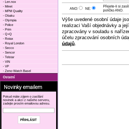
- Len.nox
Přejete-li si za
- Minet
ANO:
NE:
políčko ANO.
- MPM Quality
- Obaku
Výše uvedené osobní údaje js
- Olympia
realizaci Vaší objednávky a je
- Police
- Prim
zpracovány v souladu s naříze
- Q+Q
účelu zpracování osobních úda
- Rotax
údajů
.
- Royal London
- Secco
- Sencor
- Telstar
- VIN
- VP
- Zeno-Watch Basel
Ostatní
Novinky emailem
Pokud máte zájem o zasílání
novinek a akcí z našeho serveru,
zadejte prosím emailovou adresu.