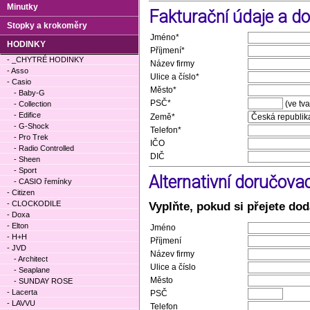
Minutky
Fakturační údaje a d
Stopky a krokoměry
Jméno*
HODINKY
Příjmení*
- _CHYTRÉ HODINKY
Název firmy
- Asso
Ulice a číslo*
- Casio
Město*
- Baby-G
PSČ*
(ve tv
- Collection
- Edifice
Země*
- G-Shock
Telefon*
- Pro Trek
IČO
- Radio Controlled
DIČ
- Sheen
- Sport
Alternativní doručova
- CASIO řemínky
- Citizen
- CLOCKODILE
Vyplňte, pokud si přejete dod
- Doxa
- Elton
Jméno
- H+H
Příjmení
- JVD
Název firmy
- Architect
Ulice a číslo
- Seaplane
Město
- SUNDAY ROSE
- Lacerta
PSČ
- LAVVU
Telefon