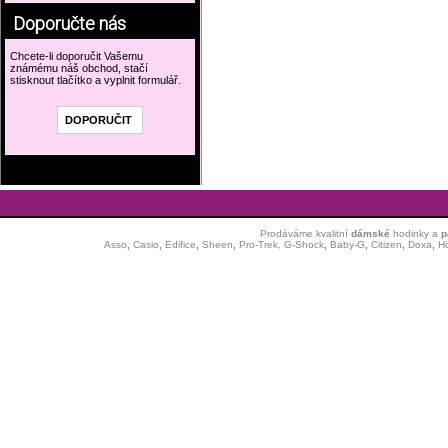
Doporučte nás
Chcete-li doporučit Vašemu
známému náš obchod, stačí
stisknout tlačítko a vyplnit formulář.
Prodáváme kvalitní
dámské
hodinky
a
p
Asso
,
Casio
,
Edifice
,
Sheen
,
Pro-Trek,
G-Shock
,
Baby-G
,
Citizen
,
Doxa
,
H