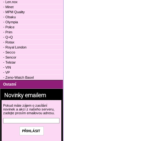
- Len.nox
- Minet
- MPM Quality
- Obaku
- Olympia
- Police
- Prim
- Q+Q
- Rotax
- Royal London
- Secco
- Sencor
- Telstar
- VIN
- VP
- Zeno-Watch Basel
Ostatní
Novinky emailem
Pokud máte zájem o zasílání
novinek a akcí z našeho serveru,
zadejte prosím emailovou adresu.