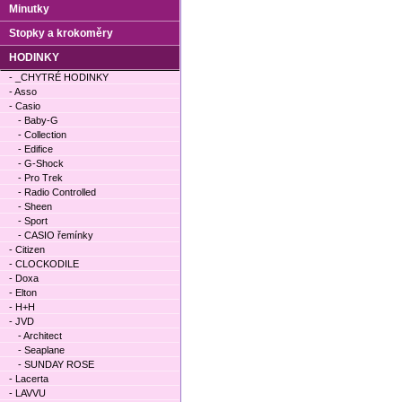
Minutky
Stopky a krokoměry
HODINKY
- _CHYTRÉ HODINKY
- Asso
- Casio
- Baby-G
- Collection
- Edifice
- G-Shock
- Pro Trek
- Radio Controlled
- Sheen
- Sport
- CASIO řemínky
- Citizen
- CLOCKODILE
- Doxa
- Elton
- H+H
- JVD
- Architect
- Seaplane
- SUNDAY ROSE
- Lacerta
- LAVVU