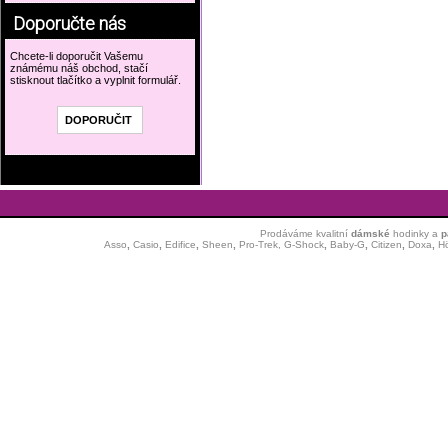
Doporučte nás
Chcete-li doporučit Vašemu
známému náš obchod, stačí
stisknout tlačítko a vyplnit formulář.
Prodáváme kvalitní
dámské
hodinky
a
p
Asso
,
Casio
,
Edifice
,
Sheen
,
Pro-Trek,
G-Shock
,
Baby-G
,
Citizen
,
Doxa
,
H