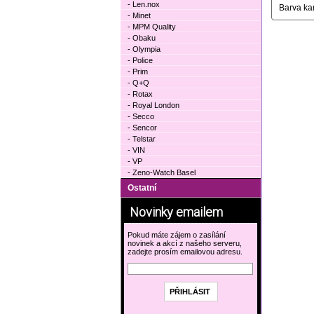
- Len.nox
Barva k
- Minet
- MPM Quality
- Obaku
- Olympia
- Police
- Prim
- Q+Q
- Rotax
- Royal London
- Secco
- Sencor
- Telstar
- VIN
- VP
- Zeno-Watch Basel
Ostatní
Novinky emailem
Pokud máte zájem o zasílání
novinek a akcí z našeho serveru,
zadejte prosím emailovou adresu.