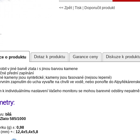
<< Zpět
|
Tisk
|
Doporučit produkt
Dotaz k produktu
Garance ceny
Diskuze k produkt
ce o produktu
obit v jiné barvě zlata i s jinou barvou kamene
né přední zapínání
é kameny jsou syntetické; kameny jsou fasované (nejsou lepené)
vním zapnutím do ucha vyvařte na chvíli ve vodě, nebo ponořte do Alpy/lékárensk
 k individuálnímu nastavení Vašeho monitoru se mohou barevné odstíny nepatrně l
etry:
vu:
bílá
Zlato 585/1000
rku (g) ±:
0,98
(mm) +-:
12,4x5,4x5,8