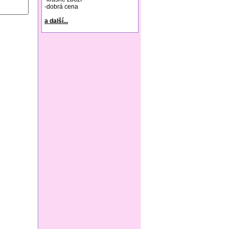
-dobrá cena
a další...