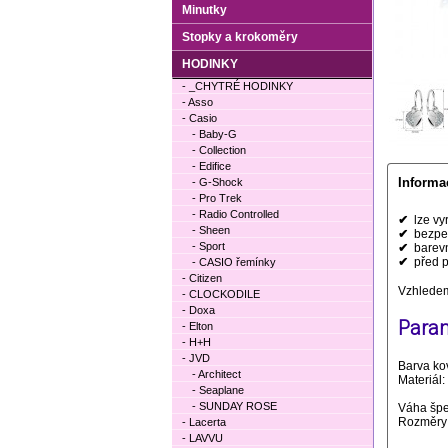
Minutky
Stopky a krokoměry
HODINKY
- _CHYTRÉ HODINKY
- Asso
- Casio
- Baby-G
- Collection
- Edifice
Informa
- G-Shock
- Pro Trek
- Radio Controlled
✔
lze vyr
- Sheen
✔
bezpeč
- Sport
✔
barevn
✔
před pr
- CASIO řemínky
- Citizen
Vzhledem
- CLOCKODILE
- Doxa
Param
- Elton
- H+H
- JVD
Barva ko
- Architect
Materiál:
- Seaplane
- SUNDAY ROSE
Váha špe
Rozměry 
- Lacerta
- LAVVU