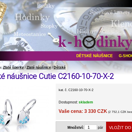
DĚTSKÉ NÁUŠNICE
G-SHO
Zlaté šperky
Zlaté náušnice
Dětské
e:
/
/
é náušnice Cutie C2160-10-70-X-2
kat. č. C2160-10-70-X-2
Dostupnost:
skladem
Vaše cena: 3 330 CZK
(2 752,1 CZK be
Množství:
pár