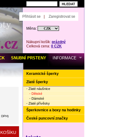
Přihlásit se
|
Zaregistrovat se
Měna:
Nákupní košík:
prázdný
Celková cena:
0 CZK
CK
SNUBNÍ PRSTENY
INFORMACE
Keramické šperky
Zlaté šperky
- Zlaté náušnice
- Dětské
- Dámské
- Zlaté přívěsky
Šperkovnice a boxy na hodinky
z DPH)
České puncovní značky
veterinary pharmacy online