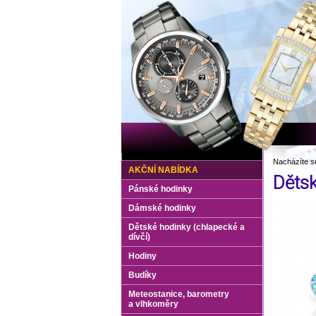
Nacházíte s
AKČNÍ NABÍDKA
Dětsk
Pánské hodinky
Dámské hodinky
Dětské hodinky (chlapecké a
dívčí)
Hodiny
Budíky
Meteostanice, barometry
a vlhkoměry