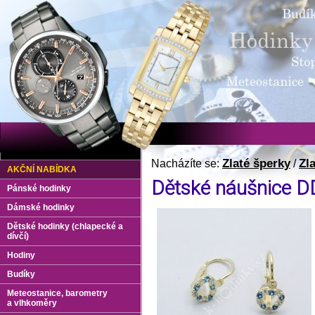
Zlaté šperky
Zl
Nacházíte se:
/
AKČNÍ NABÍDKA
Dětské náušnice 
Pánské hodinky
Dámské hodinky
Dětské hodinky (chlapecké a
dívčí)
Hodiny
Budíky
Meteostanice, barometry
a vlhkoměry