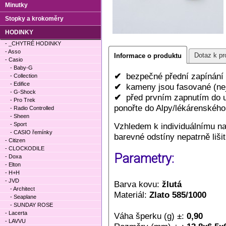
Minutky
Stopky a krokoměry
HODINKY
- _CHYTRÉ HODINKY
- Asso
Dotaz k pr
Informace o produktu
- Casio
- Baby-G
✔
bezpečné přední zapínání
- Collection
- Edifice
✔
kameny jsou fasované (nej
- G-Shock
✔
před prvním zapnutím do uc
- Pro Trek
ponořte do Alpy/lékárenského 
- Radio Controlled
- Sheen
- Sport
Vzhledem k individuálnímu n
- CASIO řemínky
barevné odstíny nepatrně lišit
- Citizen
- CLOCKODILE
Parametry:
- Doxa
- Elton
- H+H
- JVD
Barva kovu:
žlutá
- Architect
Materiál:
Zlato 585/1000
- Seaplane
- SUNDAY ROSE
- Lacerta
Váha šperku (g) ±:
0,90
- LAVVU