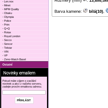
Rozměry (mm) +-:
13,8x6,5x
- Len.nox
- Minet
- MPM Quality
Barva kamene:
bílá(10)
,
- Obaku
- Olympia
- Police
- Prim
- Q+Q
- Rotax
- Royal London
- Secco
- Sencor
- Telstar
- VIN
- VP
- Zeno-Watch Basel
Ostatní
Novinky emailem
Pokud máte zájem o zasílání
novinek a akcí z našeho serveru,
zadejte prosím emailovou adresu.