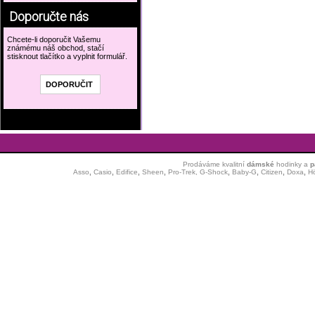
Doporučte nás
Chcete-li doporučit Vašemu
známému náš obchod, stačí
stisknout tlačítko a vyplnit formulář.
Prodáváme kvalitní
dámské
hodinky
a
p
Asso
,
Casio
,
Edifice
,
Sheen
,
Pro-Trek,
G-Shock
,
Baby-G
,
Citizen
,
Doxa
,
H