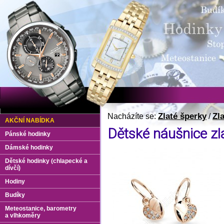
Zlaté šperky
Zl
Nacházíte se:
/
AKČNÍ NABÍDKA
Dětské náušnice zl
Pánské hodinky
Dámské hodinky
Dětské hodinky (chlapecké a
dívčí)
Hodiny
Budíky
Meteostanice, barometry
a vlhkoměry