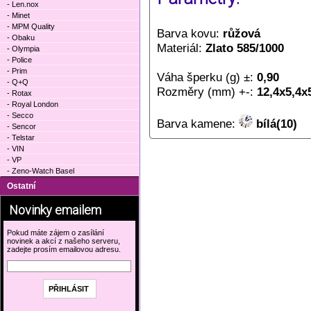
- Len.nox
- Minet
- MPM Quality
Barva kovu:
růžová
- Obaku
Materiál:
Zlato 585/1000
- Olympia
- Police
- Prim
Váha šperku (g) ±:
0,90
- Q+Q
Rozměry (mm) +-:
12,4x5,4x
- Rotax
- Royal London
- Secco
Barva kamene:
bílá(10)
- Sencor
- Telstar
- VIN
- VP
- Zeno-Watch Basel
Ostatní
Novinky emailem
Pokud máte zájem o zasílání
novinek a akcí z našeho serveru,
zadejte prosím emailovou adresu.