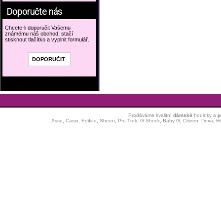
Doporučte nás
Chcete-li doporučit Vašemu
známému náš obchod, stačí
stisknout tlačítko a vyplnit formulář.
Prodáváme kvalitní
dámské
hodinky
a
p
Asso
,
Casio
,
Edifice
,
Sheen
,
Pro-Trek,
G-Shock
,
Baby-G
,
Citizen
,
Doxa
,
H