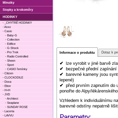
Minutky
Stopky a krokoměry
HODINKY
- _CHYTRÉ HODINKY
- Asso
- Casio
- Baby-G
- Collection
- Edifice
- G-Shock
Dotaz k pr
- Pro Trek
Informace o produktu
- Radio Controlled
- Sheen
✔
lze vyrobit v jiné barvě zl
- Sport
✔
bezpečné přední zapínání
- CASIO řemínky
- Citizen
✔
barevné kameny jsou synte
- CLOCKODILE
lepené)
- Doxa
✔
před prvním zapnutím do uc
- Elton
ponořte do Alpy/lékárenského 
- H+H
- JVD
- Architect
Vzhledem k individuálnímu n
- Seaplane
barevné odstíny nepatrně lišit
- SUNDAY ROSE
- Lacerta
Parametry:
- LAVVU