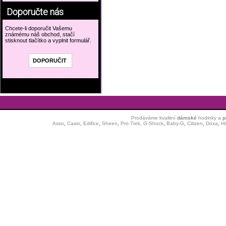
Doporučte nás
Chcete-li doporučit Vašemu
známému náš obchod, stačí
stisknout tlačítko a vyplnit formulář.
Prodáváme kvalitní
dámské
hodinky
a
p
Asso
,
Casio
,
Edifice
,
Sheen
,
Pro-Trek,
G-Shock
,
Baby-G
,
Citizen
,
Doxa
,
H