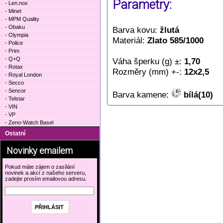
Parametry:
- Len.nox
- Minet
- MPM Quality
- Obaku
Barva kovu:
žlutá
- Olympia
Materiál:
Zlato 585/1000
- Police
- Prim
- Q+Q
Váha šperku (g) ±:
1,70
- Rotax
Rozměry (mm) +-:
12x2,5
- Royal London
- Secco
- Sencor
Barva kamene:
bílá(10)
- Telstar
- VIN
- VP
- Zeno-Watch Basel
Ostatní
Novinky emailem
Pokud máte zájem o zasílání
novinek a akcí z našeho serveru,
zadejte prosím emailovou adresu.