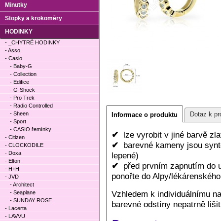
Minutky
Stopky a krokoměry
HODINKY
- _CHYTRÉ HODINKY
- Asso
- Casio
- Baby-G
- Collection
- Edifice
- G-Shock
- Pro Trek
- Radio Controlled
- Sheen
Dotaz k pr
Informace o produktu
- Sport
- CASIO řemínky
✔
lze vyrobit v jiné barvě zl
- Citizen
✔
barevné kameny jsou synte
- CLOCKODILE
- Doxa
lepené)
- Elton
✔
před prvním zapnutím do uc
- H+H
ponořte do Alpy/lékárenského 
- JVD
- Architect
Vzhledem k individuálnímu n
- Seaplane
- SUNDAY ROSE
barevné odstíny nepatrně lišit
- Lacerta
- LAVVU