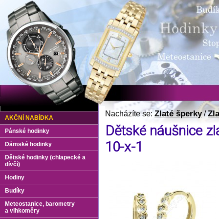
Zlaté šperky
Zl
Nacházíte se:
/
AKČNÍ NABÍDKA
Dětské náušnice zl
Pánské hodinky
10-x-1
Dámské hodinky
Dětské hodinky (chlapecké a
dívčí)
Hodiny
Budíky
Meteostanice, barometry
a vlhkoměry