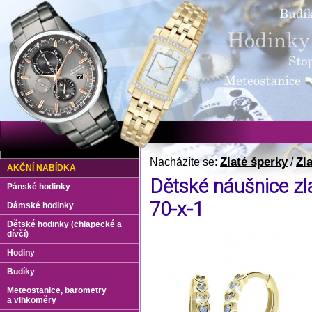
Zlaté šperky
Zl
Nacházíte se:
/
AKČNÍ NABÍDKA
Dětské náušnice zl
Pánské hodinky
70-x-1
Dámské hodinky
Dětské hodinky (chlapecké a
dívčí)
Hodiny
Budíky
Meteostanice, barometry
a vlhkoměry