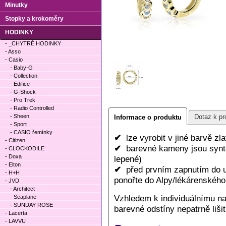
Minutky
Stopky a krokoměry
HODINKY
- _CHYTRÉ HODINKY
- Asso
- Casio
- Baby-G
- Collection
- Edifice
- G-Shock
- Pro Trek
- Radio Controlled
- Sheen
Dotaz k pr
Informace o produktu
- Sport
- CASIO řemínky
✔
lze vyrobit v jiné barvě zl
- Citizen
✔
barevné kameny jsou synte
- CLOCKODILE
- Doxa
lepené)
- Elton
✔
před prvním zapnutím do uc
- H+H
ponořte do Alpy/lékárenského 
- JVD
- Architect
Vzhledem k individuálnímu n
- Seaplane
- SUNDAY ROSE
barevné odstíny nepatrně lišit
- Lacerta
- LAVVU