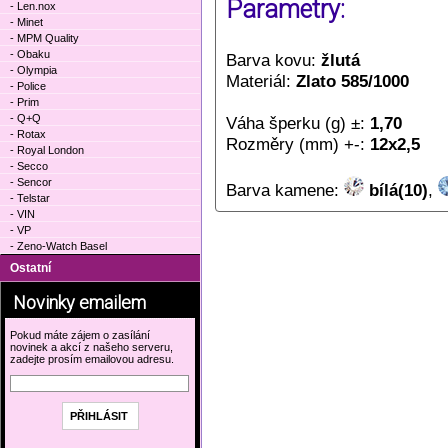
Parametry:
- Len.nox
- Minet
- MPM Quality
- Obaku
Barva kovu:
žlutá
- Olympia
Materiál:
Zlato 585/1000
- Police
- Prim
- Q+Q
Váha šperku (g) ±:
1,70
- Rotax
Rozměry (mm) +-:
12x2,5
- Royal London
- Secco
- Sencor
Barva kamene:
bílá(10)
,
- Telstar
- VIN
- VP
- Zeno-Watch Basel
Ostatní
Novinky emailem
Pokud máte zájem o zasílání
novinek a akcí z našeho serveru,
zadejte prosím emailovou adresu.