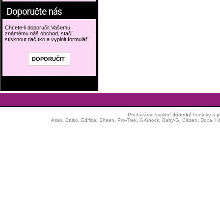
Doporučte nás
Chcete-li doporučit Vašemu
známému náš obchod, stačí
stisknout tlačítko a vyplnit formulář.
Prodáváme kvalitní
dámské
hodinky
a
p
Asso
,
Casio
,
Edifice
,
Sheen
,
Pro-Trek,
G-Shock
,
Baby-G
,
Citizen
,
Doxa
,
H