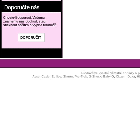
Doporučte nás
Chcete-li doporučit Vašemu
známému náš obchod, stačí
stisknout tlačítko a vyplnit formulář.
Prodáváme kvalitní
dámské
hodinky
a
p
Asso
,
Casio
,
Edifice
,
Sheen
,
Pro-Trek,
G-Shock
,
Baby-G
,
Citizen
,
Doxa
,
H