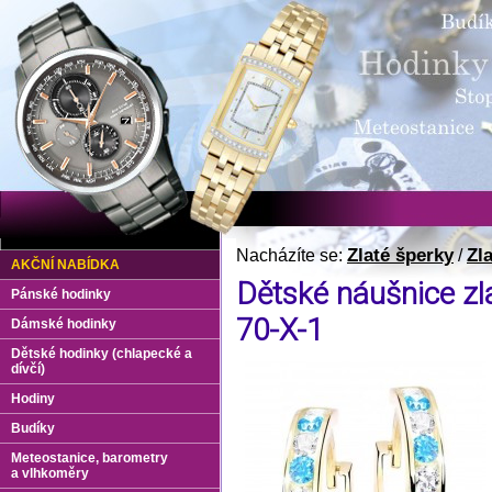
Zlaté šperky
Zl
Nacházíte se:
/
AKČNÍ NABÍDKA
Dětské náušnice zl
Pánské hodinky
70-X-1
Dámské hodinky
Dětské hodinky (chlapecké a
dívčí)
Hodiny
Budíky
Meteostanice, barometry
a vlhkoměry