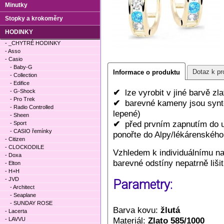
Minutky
Stopky a krokoměry
HODINKY
- _CHYTRÉ HODINKY
- Asso
- Casio
- Baby-G
Dotaz k pr
Informace o produktu
- Collection
- Edifice
✔
lze vyrobit v jiné barvě zl
- G-Shock
- Pro Trek
✔
barevné kameny jsou synte
- Radio Controlled
lepené)
- Sheen
✔
před prvním zapnutím do uc
- Sport
- CASIO řemínky
ponořte do Alpy/lékárenského 
- Citizen
- CLOCKODILE
Vzhledem k individuálnímu n
- Doxa
barevné odstíny nepatrně lišit
- Elton
- H+H
- JVD
Parametry:
- Architect
- Seaplane
- SUNDAY ROSE
Barva kovu:
žlutá
- Lacerta
Materiál:
Zlato 585/1000
- LAVVU