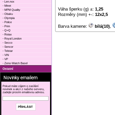
- Len.nox
- Minet
Váha šperku (g) ±:
1,25
- MPM Quality
Rozměry (mm) +-:
12x2,5
- Obaku
- Olympia
- Police
Barva kamene:
bílá(10)
,
- Prim
- Q+Q
- Rotax
- Royal London
- Secco
- Sencor
- Telstar
- VIN
- VP
- Zeno-Watch Basel
Ostatní
Novinky emailem
Pokud máte zájem o zasílání
novinek a akcí z našeho serveru,
zadejte prosím emailovou adresu.