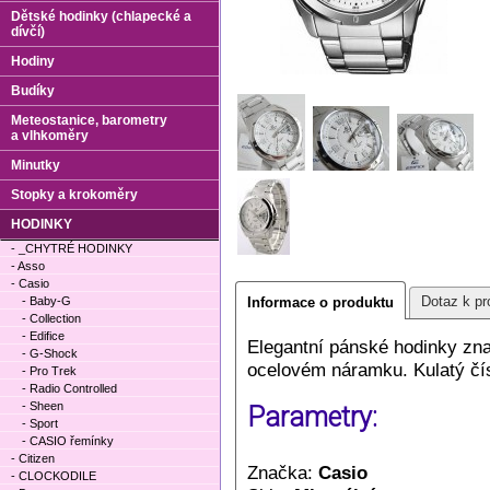
Dětské hodinky (chlapecké a
dívčí)
Hodiny
Budíky
Meteostanice, barometry
a vlhkoměry
Minutky
Stopky a krokoměry
HODINKY
- _CHYTRÉ HODINKY
- Asso
- Casio
Dotaz k pr
- Baby-G
Informace o produktu
- Collection
- Edifice
Elegantní pánské hodinky zn
- G-Shock
ocelovém náramku. Kulatý čí
- Pro Trek
- Radio Controlled
- Sheen
Parametry:
- Sport
- CASIO řemínky
- Citizen
Značka:
Casio
- CLOCKODILE