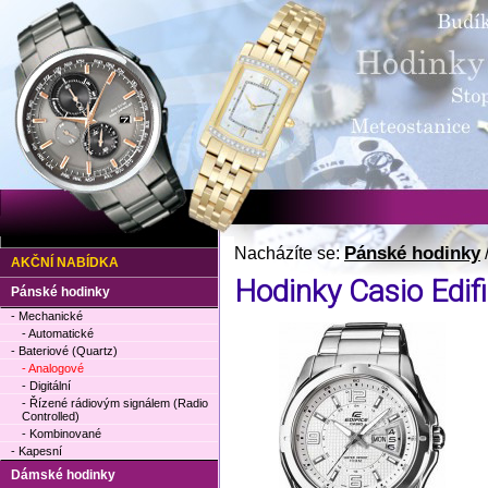
Pánské hodinky
Nacházíte se:
AKČNÍ NABÍDKA
Hodinky Casio Edif
Pánské hodinky
- Mechanické
- Automatické
- Bateriové (Quartz)
- Analogové
- Digitální
- Řízené rádiovým signálem (Radio
Controlled)
- Kombinované
- Kapesní
Dámské hodinky