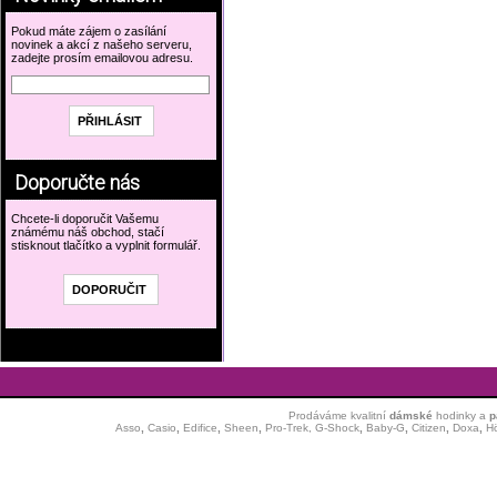
Pokud máte zájem o zasílání
novinek a akcí z našeho serveru,
zadejte prosím emailovou adresu.
Doporučte nás
Chcete-li doporučit Vašemu
známému náš obchod, stačí
stisknout tlačítko a vyplnit formulář.
Prodáváme kvalitní
dámské
hodinky
a
p
Asso
,
Casio
,
Edifice
,
Sheen
,
Pro-Trek,
G-Shock
,
Baby-G
,
Citizen
,
Doxa
,
H