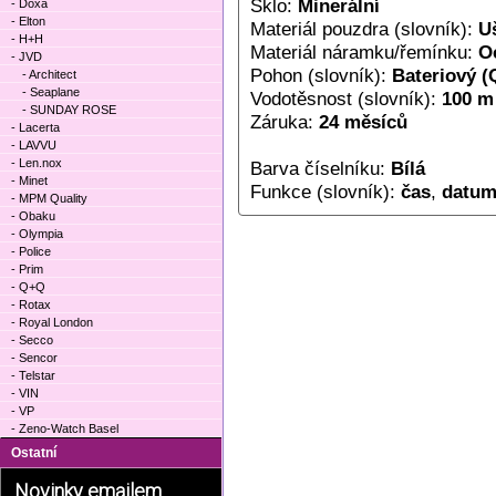
Sklo:
Minerální
- Doxa
- Elton
Materiál pouzdra (slovník):
Uš
- H+H
Materiál náramku/řemínku:
O
- JVD
Pohon (slovník):
Bateriový (
- Architect
- Seaplane
Vodotěsnost (slovník):
100 m
- SUNDAY ROSE
Záruka:
24 měsíců
- Lacerta
- LAVVU
- Len.nox
Barva číselníku:
Bílá
- Minet
Funkce (slovník):
čas
,
datu
- MPM Quality
- Obaku
- Olympia
- Police
- Prim
- Q+Q
- Rotax
- Royal London
- Secco
- Sencor
- Telstar
- VIN
- VP
- Zeno-Watch Basel
Ostatní
Novinky emailem