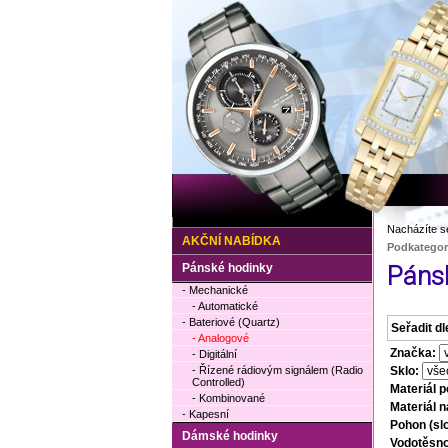
Nacházíte s
AKČNÍ NABÍDKA
Podkategor
Pánské hodinky
Pánsk
- Mechanické
- Automatické
- Bateriové (Quartz)
Seřadit dl
- Analogové
Značka:
- Digitální
- Řízené rádiovým signálem (Radio
Sklo:
Controlled)
Materiál p
- Kombinované
Materiál 
- Kapesní
Pohon (slo
Dámské hodinky
Vodotěsnos