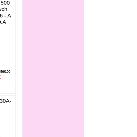
 500
ých
6 - A
0.A
50/100
K
30A-