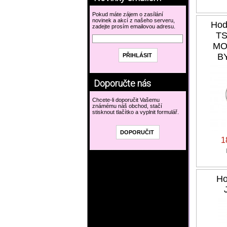
Pokud máte zájem o zasílání
novinek a akcí z našeho serveru,
Hod
zadejte prosím emailovou adresu.
TS
MO
B
Doporučte nás
Chcete-li doporučit Vašemu
známému náš obchod, stačí
stisknout tlačítko a vyplnit formulář.
1
Ho