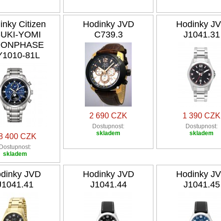
inky Citizen
Hodinky JVD
Hodinky J
UKI-YOMI
C739.3
J1041.31
ONPHASE
Y1010-81L
2 690 CZK
1 390 CZK
Dostupnost:
Dostupnost:
skladem
skladem
8 400 CZK
Dostupnost:
skladem
dinky JVD
Hodinky JVD
Hodinky J
J1041.41
J1041.44
J1041.45