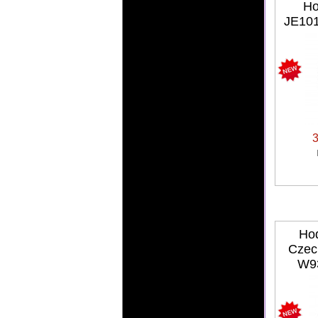
Ho
JE101
Ho
Czec
W9