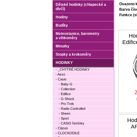
Osazeno 
Dětské hodinky (chlapecké a
dívčí)
Barva čís
Funkce (sl
Hodiny
Budíky
Meteostanice, barometry
Hod
a vlhkoměry
Edifi
Minutky
Stopky a krokoměry
HODINKY
- _CHYTRÉ HODINKY
- Asso
- Casio
- Baby-G
- Collection
- Edifice
- G-Shock
- Pro Trek
- Radio Controlled
- Sheen
- Sport
Hod
- CASIO řemínky
AP
- Citizen
- CLOCKODILE