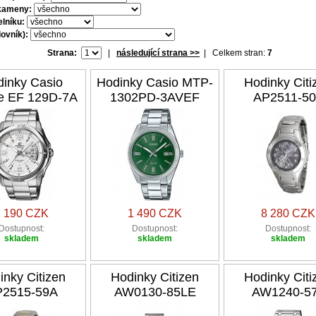
kameny:
elníku:
ovník):
Strana:
|
následující strana >>
| Celkem stran:
7
inky Casio
Hodinky Casio MTP-
Hodinky Citi
ce EF 129D-7A
1302PD-3AVEF
AP2511-5
2 190 CZK
1 490 CZK
8 280 CZK
Dostupnost:
Dostupnost:
Dostupnost:
skladem
skladem
skladem
inky Citizen
Hodinky Citizen
Hodinky Citi
2515-59A
AW0130-85LE
AW1240-5