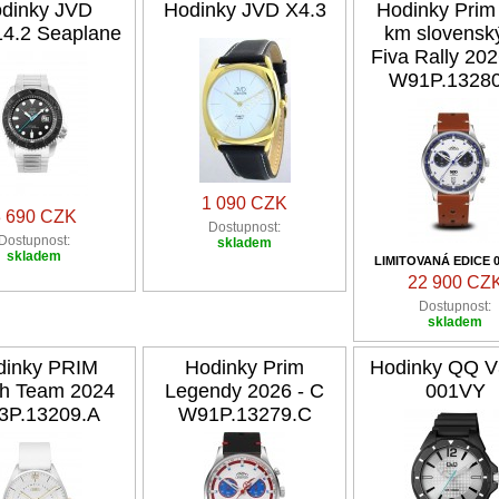
dinky JVD
Hodinky JVD X4.3
Hodinky Prim
4.2 Seaplane
km slovensk
Fiva Rally 202
W91P.1328
1 090 CZK
3 690 CZK
Dostupnost:
Dostupnost:
skladem
skladem
LIMITOVANÁ EDICE 0
22 900 CZ
Dostupnost:
skladem
dinky PRIM
Hodinky Prim
Hodinky QQ V
h Team 2024
Legendy 2026 - C
001VY
3P.13209.A
W91P.13279.C