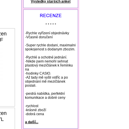
Výsledky starších anket
natural remedies rosacea
* * * * *
zen
-Rychle vyřízení objednávky
-Včasné doručení
0F
-Super rychle dodani, maximalni
spokojenost s dodanym zbozim.
-Rychlé a ochotné jednání.
-Nikde jsem nemohl sehnat
plastový mezičlánek k řemínku
na
-hodinky CASIO.
-Až tady mě vyšli vstříc a po
objednání mě mezičlánek
poslali.
-pestrá nabídka, perfektní
komunikace a dobré ceny
-rychlost
-krásné zboží
zen
-dobrá cena
7L
a další...