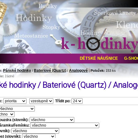
DĚTSKÉ NÁUŠNICE
G-SHO
Pánské hodinky
Bateriové (Quartz)
Analogové
e:
/
/
|
Položek:
153 ks
ie:
žádné
é hodinky / Bateriové (Quartz) / Analo
e:
Třídit po:
ouzdra (slovník):
náramku/řemínku:
vník):
t (slovník):