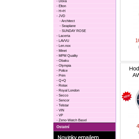
- Doxa
- Elton
- H+H
- JVD
- Architect
- Seaplane
- SUNDAY ROSE
- Lacerta
1
- LAVVU
- Len.nox
- Minet
- MPM Quality
- Obaku
- Olympia
Hod
- Police
AW
- Prim
- Q+Q
- Rotax
- Royal London
- Secco
- Sencor
- Telstar
- VIN
- VP
- Zeno-Watch Basel
Ostatní
Novinky emailem