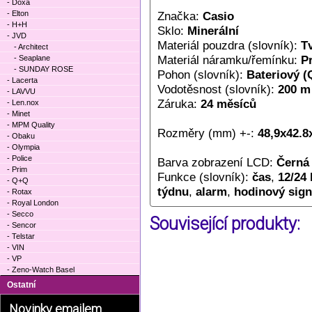
- Doxa
- Elton
Značka:
Casio
- H+H
Sklo:
Minerální
- JVD
Materiál pouzdra (slovník):
T
- Architect
Materiál náramku/řemínku:
P
- Seaplane
- SUNDAY ROSE
Pohon (slovník):
Bateriový (
- Lacerta
Vodotěsnost (slovník):
200 m
- LAVVU
Záruka:
24 měsíců
- Len.nox
- Minet
- MPM Quality
Rozměry (mm) +-:
48,9x42.8
- Obaku
- Olympia
- Police
Barva zobrazení LCD:
Černá 
- Prim
Funkce (slovník):
čas
,
12/24
- Q+Q
týdnu
,
alarm
,
hodinový sign
- Rotax
- Royal London
- Secco
Související produkty:
- Sencor
- Telstar
- VIN
- VP
- Zeno-Watch Basel
Ostatní
Novinky emailem