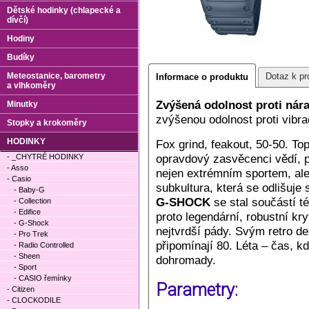
Dětské hodinky (chlapecké a
dívčí)
Hodiny
Budíky
Meteostanice, barometry
Dotaz k pr
Informace o produktu
a vlhkoměry
Zvýšená odolnost proti ná
Minutky
zvýšenou odolnost proti vibr
Stopky a krokoměry
HODINKY
Fox grind, feakout, 50-50. Top
opravdový zasvěcenci vědí, p
- _CHYTRÉ HODINKY
- Asso
nejen extrémním sportem, ale
- Casio
subkultura, která se odlišuj
- Baby-G
G-SHOCK
se stal součástí tét
- Collection
- Edifice
proto legendární, robustní kr
- G-Shock
nejtvrdší pády. Svým retro 
- Pro Trek
připomínají 80. Léta – čas, 
- Radio Controlled
- Sheen
dohromady.
- Sport
- CASIO řemínky
Parametry:
- Citizen
- CLOCKODILE