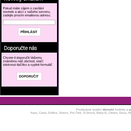
Pokud máte zájem o zasílání
novinek a akcí z našeho serveru,
zadejte prosím emailovou adresu.
Doporučte nás
Chcete-li doporučit Vašemu
známému náš obchod, stačí
stisknout tlačítko a vyplnit formulář.
Prodáváme kvalitní
dámské
hodinky
a
p
Asso
,
Casio
,
Edifice
,
Sheen
,
Pro-Trek,
G-Shock
,
Baby-G
,
Citizen
,
Doxa
,
H