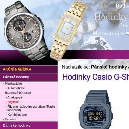
Pánské hodinky
Nacházíte se:
AKČNÍ NABÍDKA
Hodinky Casio G-
Pánské hodinky
- Mechanické
- Automatické
- Bateriové (Quartz)
- Analogové
- Digitální
- Řízené rádiovým signálem (Radio
Controlled)
- Kombinované
- Kapesní
Dámské hodinky