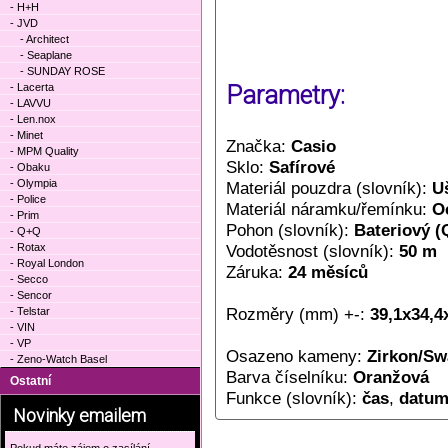
- H+H
- JVD
- Architect
- Seaplane
- SUNDAY ROSE
- Lacerta
Parametry:
- LAVVU
- Len.nox
- Minet
Značka:
Casio
- MPM Quality
Sklo:
Safírové
- Obaku
- Olympia
Materiál pouzdra (slovník):
Uš
- Police
Materiál náramku/řemínku:
O
- Prim
Pohon (slovník):
Bateriový (
- Q+Q
- Rotax
Vodotěsnost (slovník):
50 m
- Royal London
Záruka:
24 měsíců
- Secco
- Sencor
Rozměry (mm) +-:
39,1x34,4
- Telstar
- VIN
- VP
Osazeno kameny:
Zirkon/Sw
- Zeno-Watch Basel
Barva číselníku:
Oranžová
Ostatní
Funkce (slovník):
čas
,
datu
Novinky emailem