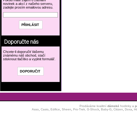
Pokud máte zájem o zasílání
novinek a akcí z našeho serveru,
zadejte prosím emailovou adresu.
Doporučte nás
Chcete-li doporučit Vašemu
známému náš obchod, stačí
stisknout tlačítko a vyplnit formulář.
Prodáváme kvalitní
dámské
hodinky
a
p
Asso
,
Casio
,
Edifice
,
Sheen
,
Pro-Trek,
G-Shock
,
Baby-G
,
Citizen
,
Doxa
,
H