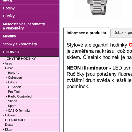
dívčí)
Hodiny
Budíky
Meteostanice, barometry
a vlhkoměry
Dotaz k pr
Informace o produktu
Minutky
Stylové a elegantní hodinky
C
Stopky a krokoměry
je zaměřena na krásu, což do
HODINKY
sklem. Číselník hodinek je n
- _CHYTRÉ HODINKY
- Asso
NEON illuminator -
LED uvni
- Casio
- Baby-G
Ručičky jsou potaženy fluore
- Collection
zvláštní druh světla k ještě 
- Edifice
podmínek.
- G-Shock
- Pro Trek
- Radio Controlled
- Sheen
- Sport
- CASIO řemínky
- Citizen
- CLOCKODILE
- Doxa
- Elton