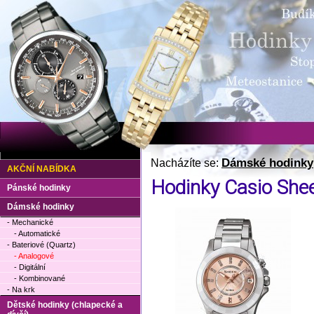
Dámské hodinky
Nacházíte se:
AKČNÍ NABÍDKA
Hodinky Casio Sh
Pánské hodinky
Dámské hodinky
- Mechanické
- Automatické
- Bateriové (Quartz)
- Analogové
- Digitální
- Kombinované
- Na krk
Dětské hodinky (chlapecké a