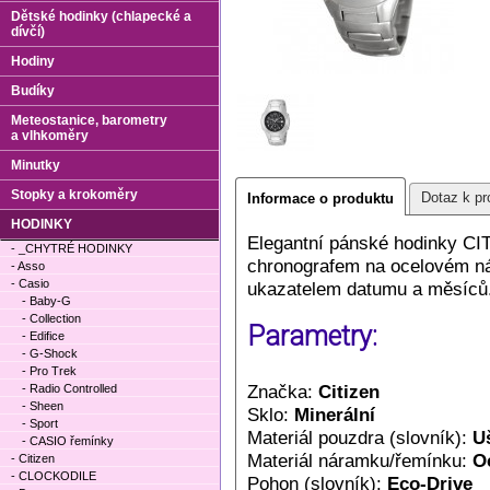
Dětské hodinky (chlapecké a
dívčí)
Hodiny
Budíky
Meteostanice, barometry
a vlhkoměry
Minutky
Stopky a krokoměry
Dotaz k pr
Informace o produktu
HODINKY
Elegantní pánské hodinky CI
- _CHYTRÉ HODINKY
chronografem na ocelovém ná
- Asso
- Casio
ukazatelem datumu a měsíců
- Baby-G
- Collection
Parametry:
- Edifice
- G-Shock
- Pro Trek
Značka:
Citizen
- Radio Controlled
- Sheen
Sklo:
Minerální
- Sport
Materiál pouzdra (slovník):
Uš
- CASIO řemínky
Materiál náramku/řemínku:
O
- Citizen
- CLOCKODILE
Pohon (slovník):
Eco-Drive