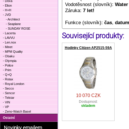
- Doxa
Vodotěsnost (slovník):
Water
- Elton
Záruka:
7 let!
- H+H
- JVD
- Architect
Funkce (slovník):
čas
,
datu
- Seaplane
- SUNDAY ROSE
- Lacerta
Související produkty:
- LAVVU
- Len.nox
- Minet
Hodinky Citizen AP2515-59A
- MPM Quality
- Obaku
- Olympia
- Police
- Prim
- Q+Q
- Rotax
- Royal London
- Secco
- Sencor
10 070 CZK
- Telstar
Dostupnost:
- VIN
skladem
- VP
- Zeno-Watch Basel
Ostatní
Novinky emailem