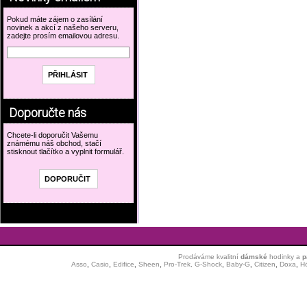
Pokud máte zájem o zasílání
novinek a akcí z našeho serveru,
zadejte prosím emailovou adresu.
Doporučte nás
Chcete-li doporučit Vašemu
známému náš obchod, stačí
stisknout tlačítko a vyplnit formulář.
Prodáváme kvalitní
dámské
hodinky
a
p
Asso
,
Casio
,
Edifice
,
Sheen
,
Pro-Trek,
G-Shock
,
Baby-G
,
Citizen
,
Doxa
,
H