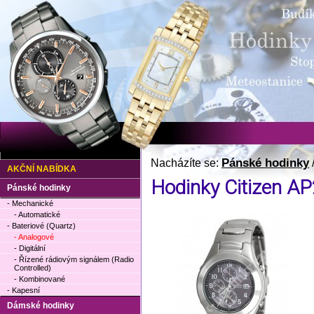
Pánské hodinky
Nacházíte se:
AKČNÍ NABÍDKA
Hodinky Citizen A
Pánské hodinky
- Mechanické
- Automatické
- Bateriové (Quartz)
- Analogové
- Digitální
- Řízené rádiovým signálem (Radio
Controlled)
- Kombinované
- Kapesní
Dámské hodinky