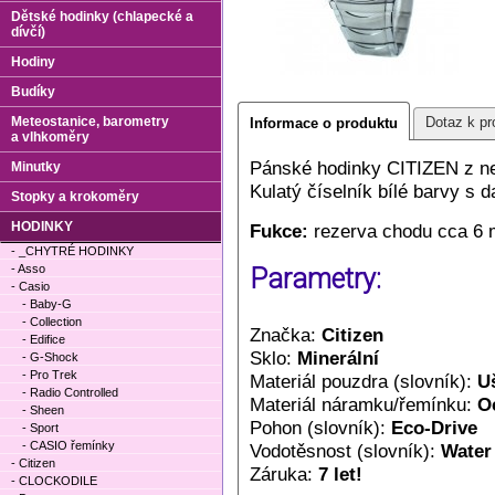
Dětské hodinky (chlapecké a
dívčí)
Hodiny
Budíky
Meteostanice, barometry
Dotaz k pr
Informace o produktu
a vlhkoměry
Pánské hodinky CITIZEN z ne
Minutky
Kulatý číselník bílé barvy s 
Stopky a krokoměry
HODINKY
Fukce:
rezerva chodu cca 6 m
- _CHYTRÉ HODINKY
- Asso
Parametry:
- Casio
- Baby-G
- Collection
Značka:
Citizen
- Edifice
Sklo:
Minerální
- G-Shock
- Pro Trek
Materiál pouzdra (slovník):
Uš
- Radio Controlled
Materiál náramku/řemínku:
O
- Sheen
Pohon (slovník):
Eco-Drive
- Sport
- CASIO řemínky
Vodotěsnost (slovník):
Water
- Citizen
Záruka:
7 let!
- CLOCKODILE