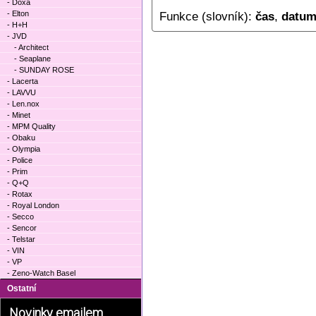
- Doxa
- Elton
Funkce (slovník):
čas
,
datu
- H+H
- JVD
- Architect
- Seaplane
- SUNDAY ROSE
- Lacerta
- LAVVU
- Len.nox
- Minet
- MPM Quality
- Obaku
- Olympia
- Police
- Prim
- Q+Q
- Rotax
- Royal London
- Secco
- Sencor
- Telstar
- VIN
- VP
- Zeno-Watch Basel
Ostatní
Novinky emailem