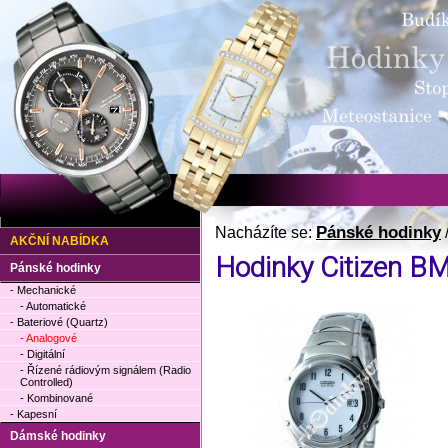
Pánské hodinky
Nacházíte se:
AKČNÍ NABÍDKA
Hodinky Citizen B
Pánské hodinky
- Mechanické
- Automatické
- Bateriové (Quartz)
- Analogové
- Digitální
- Řízené rádiovým signálem (Radio
Controlled)
- Kombinované
- Kapesní
Dámské hodinky