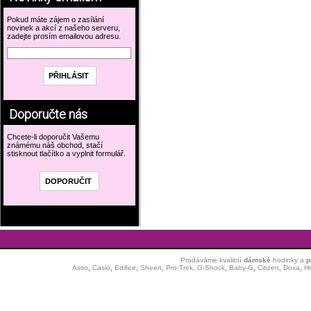
Pokud máte zájem o zasílání
novinek a akcí z našeho serveru,
zadejte prosím emailovou adresu.
Doporučte nás
Chcete-li doporučit Vašemu
známému náš obchod, stačí
stisknout tlačítko a vyplnit formulář.
Prodáváme kvalitní
dámské
hodinky
a
p
Asso
,
Casio
,
Edifice
,
Sheen
,
Pro-Trek,
G-Shock
,
Baby-G
,
Citizen
,
Doxa
,
H