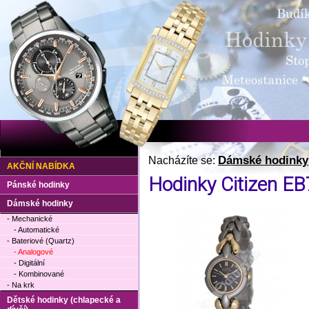
Dámské hodinky
Nacházíte se:
AKČNÍ NABÍDKA
Hodinky Citizen E
Pánské hodinky
Dámské hodinky
- Mechanické
- Automatické
- Bateriové (Quartz)
- Analogové
- Digitální
- Kombinované
- Na krk
Dětské hodinky (chlapecké a