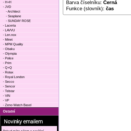
Barva číselníku:
Černá
- H+H
- JVD
Funkce (slovník):
čas
- Architect
- Seaplane
- SUNDAY ROSE
- Lacerta
- LAVVU
- Len.nox
- Minet
- MPM Quality
- Obaku
- Olympia
- Police
- Prim
- Q+Q
- Rotax
- Royal London
- Secco
- Sencor
- Telstar
- VIN
- VP
- Zeno-Watch Basel
Ostatní
Novinky emailem