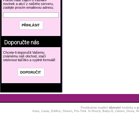
Pokud máte zájem o zasílání
novinek a akcí z našeho serveru,
zadejte prosím emailovou adresu.
Doporučte nás
Chcete-li doporučit Vašemu
známému náš obchod, stačí
stisknout tlačítko a vyplnit formulář.
Prodáváme kvalitní
dámské
hodinky
a
p
Asso
,
Casio
,
Edifice
,
Sheen
,
Pro-Trek,
G-Shock
,
Baby-G
,
Citizen
,
Doxa
,
H