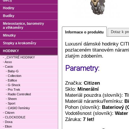
dívčí)
Hodiny
Budíky
Meteostanice, barometry
a vlhkoměry
Dotaz k pr
Informace o produktu
Minutky
Luxusní dámské hodinky CITI
Stopky a krokoměry
pozlaceném titanovém náramk
HODINKY
zlatým zdobením.
- _CHYTRÉ HODINKY
- Asso
Parametry:
- Casio
- Baby-G
- Collection
- Edifice
Značka:
Citizen
- G-Shock
Sklo:
Minerální
- Pro Trek
Materiál pouzdra (slovník):
Ti
- Radio Controlled
- Sheen
Materiál náramku/řemínku:
Bi
- Sport
Pohon (slovník):
Bateriový (
- CASIO řemínky
Vodotěsnost (slovník):
Water
- Citizen
- CLOCKODILE
Záruka:
7 let!
- Doxa
- Elton