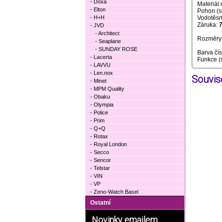
- Doxa
Materiál
- Elton
Pohon (s
- H+H
Vodotěsno
Záruka:
7
- JVD
- Architect
Rozměry 
- Seaplane
- SUNDAY ROSE
Barva čí
- Lacerta
Funkce (
- LAVVU
- Len.nox
Souvise
- Minet
- MPM Quality
- Obaku
- Olympia
- Police
- Prim
- Q+Q
- Rotax
- Royal London
- Secco
- Sencor
- Telstar
- VIN
- VP
- Zeno-Watch Basel
Ostatní
Novinky emailem