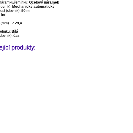
 náramku/řemínku:
Ocelový náramek
lovník):
Mechanický automatický
st (slovník):
50 m
 let!
(mm) +-:
29,4
selníku:
Bílá
slovník):
čas
jící produkty: