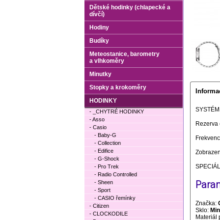
Dětské hodinky (chlapecké a
dívčí)
Hodiny
Budíky
Meteostanice, barometry
a vlhkoměry
Minutky
Stopky a krokoměry
Informa
HODINKY
SYSTÉM
- _CHYTRÉ HODINKY
- Asso
Rezerva 
- Casio
- Baby-G
Frekvence
- Collection
- Edifice
Zobrazen
- G-Shock
SPECIÁLN
- Pro Trek
- Radio Controlled
Param
- Sheen
- Sport
- CASIO řemínky
Značka:
- Citizen
Sklo:
Min
- CLOCKODILE
Materiál 