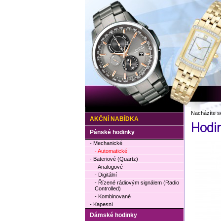
Nacházíte s
AKČNÍ NABÍDKA
Hodi
Pánské hodinky
- Mechanické
- Automatické
- Bateriové (Quartz)
- Analogové
- Digitální
- Řízené rádiovým signálem (Radio
Controlled)
- Kombinované
- Kapesní
Dámské hodinky