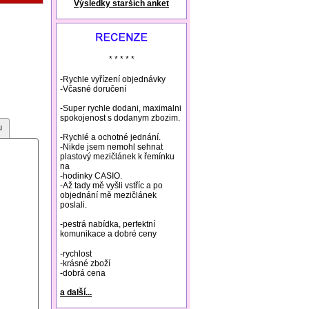
Výsledky starších anket
natural remedies rosacea
* * * * *
-Rychle vyřízení objednávky
-Včasné doručení
-Super rychle dodani, maximalni
spokojenost s dodanym zbozim.
u
-Rychlé a ochotné jednání.
-Nikde jsem nemohl sehnat
plastový mezičlánek k řemínku
na
-hodinky CASIO.
-Až tady mě vyšli vstříc a po
objednání mě mezičlánek
poslali.
-pestrá nabídka, perfektní
komunikace a dobré ceny
-rychlost
-krásné zboží
-dobrá cena
a další...