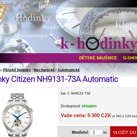
DĚTSKÉ NÁUŠNICE
G-SHO
Pánské hodinky
Mechanické
Automatické
e:
/
/
nky Citizen NH9131-73A Automatic
kat. č. NH9131-73A
Dostupnost:
skladem
Vaše cena: 5 300 CZK
(4 380,2 CZK be
Množství:
ks