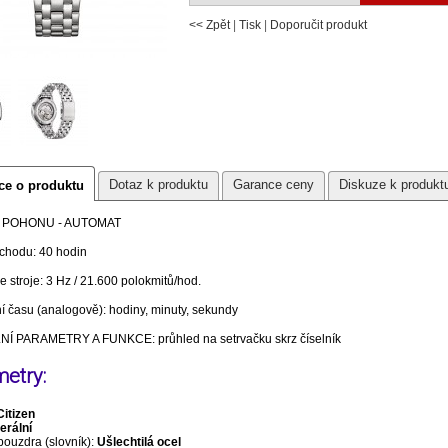
<< Zpět
|
Tisk
|
Doporučit produkt
Dotaz k produktu
Garance ceny
Diskuze k produkt
ce o produktu
 POHONU - AUTOMAT
chodu: 40 hodin
 stroje: 3 Hz / 21.600 polokmitů/hod.
í času (analogově): hodiny, minuty, sekundy
Í PARAMETRY A FUNKCE: průhled na setrvačku skrz číselník
etry:
Citizen
erální
pouzdra (slovník):
Ušlechtilá ocel