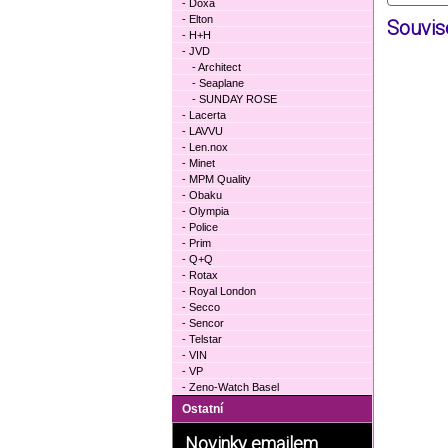
- Doxa
- Elton
Souvise
- H+H
- JVD
- Architect
- Seaplane
- SUNDAY ROSE
- Lacerta
- LAVVU
- Len.nox
- Minet
- MPM Quality
- Obaku
- Olympia
- Police
- Prim
- Q+Q
- Rotax
- Royal London
- Secco
- Sencor
- Telstar
- VIN
- VP
- Zeno-Watch Basel
Ostatní
Novinky emailem