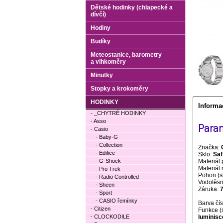
Dětské hodinky (chlapecké a
dívčí)
Hodiny
Budíky
Meteostanice, barometry
a vlhkoměry
Minutky
Stopky a krokoměry
HODINKY
Informa
- _CHYTRÉ HODINKY
- Asso
Param
- Casio
- Baby-G
- Collection
Značka:
- Edifice
Sklo:
Saf
- G-Shock
Materiál 
Materiál
- Pro Trek
Pohon (s
- Radio Controlled
Vodotěsno
- Sheen
Záruka:
7
- Sport
- CASIO řemínky
Barva čí
- Citizen
Funkce (
- CLOCKODILE
luminisc