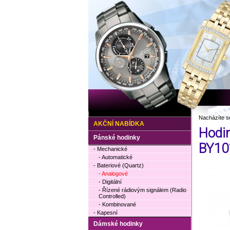
Nacházíte s
AKČNÍ NABÍDKA
Hodi
Pánské hodinky
BY10
- Mechanické
- Automatické
- Bateriové (Quartz)
- Analogové
- Digitální
- Řízené rádiovým signálem (Radio
Controlled)
- Kombinované
- Kapesní
Dámské hodinky