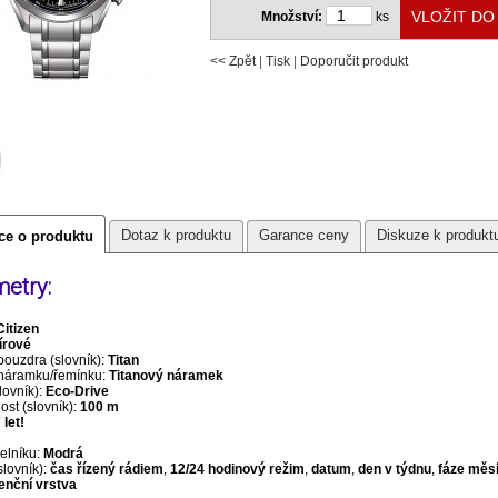
Množství:
ks
<< Zpět
|
Tisk
|
Doporučit produkt
Dotaz k produktu
Garance ceny
Diskuze k produkt
ce o produktu
etry:
Citizen
írové
pouzdra (slovník):
Titan
 náramku/řemínku:
Titanový náramek
lovník):
Eco-Drive
st (slovník):
100 m
 let!
selníku:
Modrá
slovník):
čas řízený rádiem
,
12/24 hodinový režim
,
datum
,
den v týdnu
,
fáze měs
enční vrstva