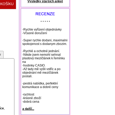
Výsledky starších anket
natural remedies rosacea
* * * * *
-Rychle vyřízení objednávky
-Včasné doručení
-Super rychle dodani, maximalni
spokojenost s dodanym zbozim.
-Rychlé a ochotné jednání.
u
-Nikde jsem nemohl sehnat
plastový mezičlánek k řemínku
na
-hodinky CASIO.
-Až tady mě vyšli vstříc a po
objednání mě mezičlánek
poslali.
-pestrá nabídka, perfektní
komunikace a dobré ceny
-rychlost
-krásné zboží
-dobrá cena
íce
,
a další...