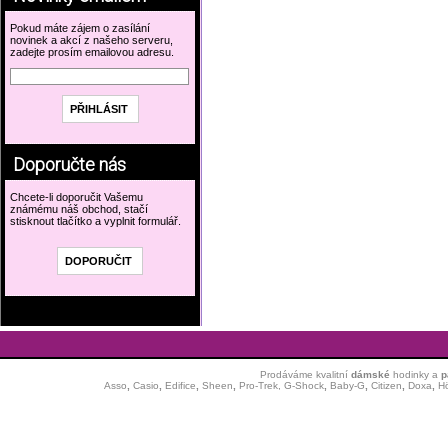
Pokud máte zájem o zasílání
novinek a akcí z našeho serveru,
zadejte prosím emailovou adresu.
Doporučte nás
Chcete-li doporučit Vašemu
známému náš obchod, stačí
stisknout tlačítko a vyplnit formulář.
Prodáváme kvalitní
dámské
hodinky
a
p
Asso
,
Casio
,
Edifice
,
Sheen
,
Pro-Trek,
G-Shock
,
Baby-G
,
Citizen
,
Doxa
,
H