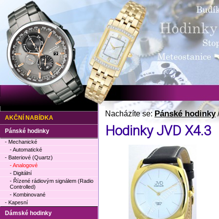
Pánské hodinky
Nacházíte se:
AKČNÍ NABÍDKA
Hodinky JVD X4.3
Pánské hodinky
- Mechanické
- Automatické
- Bateriové (Quartz)
- Analogové
- Digitální
- Řízené rádiovým signálem (Radio
Controlled)
- Kombinované
- Kapesní
Dámské hodinky