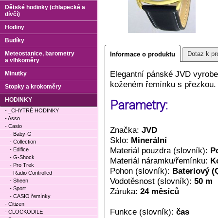
Dětské hodinky (chlapecké a
dívčí)
Hodiny
Budíky
Meteostanice, barometry
Dotaz k pr
Informace o produktu
a vlhkoměry
Elegantní pánské JVD vyrobe
Minutky
koženém řemínku s přezkou. 
Stopky a krokoměry
HODINKY
Parametry:
- _CHYTRÉ HODINKY
- Asso
- Casio
Značka:
JVD
- Baby-G
Sklo:
Minerální
- Collection
Materiál pouzdra (slovník):
P
- Edifice
- G-Shock
Materiál náramku/řemínku:
K
- Pro Trek
Pohon (slovník):
Bateriový (
- Radio Controlled
Vodotěsnost (slovník):
50 m
- Sheen
- Sport
Záruka:
24 měsíců
- CASIO řemínky
- Citizen
Funkce (slovník):
čas
- CLOCKODILE