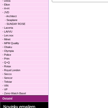
- Doxa
- Elton
- H+H
- JVD
- Architect
- Seaplane
- SUNDAY ROSE
- Lacerta
- LAVVU
- Len.nox
- Minet
- MPM Quality
- Obaku
- Olympia
- Police
- Prim
- Q+Q
- Rotax
- Royal London
- Secco
- Sencor
- Telstar
- VIN
- VP
- Zeno-Watch Basel
Ostatní
Novinky emailem