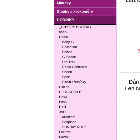
Len.N
Minutky
Stopky a krokoměry
HODINKY
- _CHYTRÉ HODINKY
- Asso
- Casio
- Baby-G
- Collection
- Edifice
- G-Shock
- Pro Trek
- Radio Controlled
- Sheen
- Sport
Dám
- CASIO řemínky
- Citizen
Len.N
- CLOCKODILE
- Doxa
- Elton
- H+H
- JVD
- Architect
- Seaplane
- SUNDAY ROSE
- Lacerta
- LAVVU