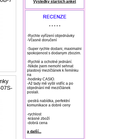
20B-7
Výsledky starších anket
natural remedies rosacea
* * * * *
-Rychle vyřízení objednávky
-Včasné doručení
-Super rychle dodani, maximalni
spokojenost s dodanym zbozim.
-Rychlé a ochotné jednání.
-Nikde jsem nemohl sehnat
plastový mezičlánek k řemínku
na
-hodinky CASIO.
nky
-Až tady mě vyšli vstříc a po
407S-
objednání mě mezičlánek
poslali.
-pestrá nabídka, perfektní
komunikace a dobré ceny
-rychlost
-krásné zboží
-dobrá cena
a další...