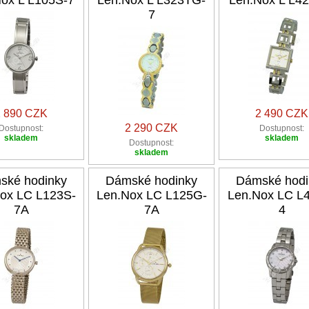
ox L L105S-7
Len.Nox L L323TG-
Len.Nox L L4
7
2 890 CZK
2 490 CZK
2 290 CZK
Dostupnost:
Dostupnost:
skladem
skladem
Dostupnost:
skladem
ské hodinky
Dámské hodinky
Dámské hodi
ox LC L123S-
Len.Nox LC L125G-
Len.Nox LC L
7A
7A
4