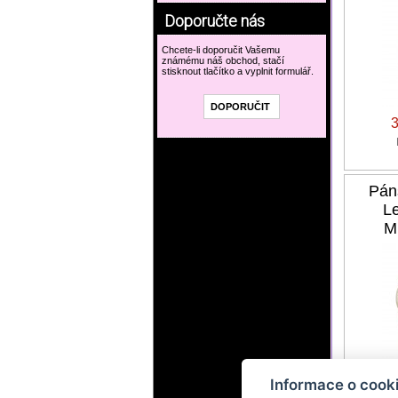
Doporučte nás
Chcete-li doporučit Vašemu
známému náš obchod, stačí
stisknout tlačítko a vyplnit formulář.
Pán
L
M
Informace o cook