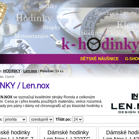
DĚTSKÉ NÁUŠNICE
G-SHO
HODINKY
Len.nox
e:
/
|
Položek:
14 ks
ie:
žádné
NKY / Len.nox
EN.NOX
se vyznačují kvalitními strojky Ronda a celkovým
. Cena je i přes kvalitu použitých materiálu, velice rozumná.
ady pro pány i dámy od chronografů až po klasické hodinky s
e:
Třídit po:
ské hodinky
Dámské hodinky
Dámské hodi