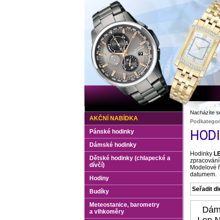
Nacházíte s
AKČNÍ NABÍDKA
Podkategor
Pánské hodinky
HODI
Dámské hodinky
Hodinky
L
Dětské hodinky (chlapecké a
zpracováním
dívčí)
Modelové ř
datumem.
Hodiny
Seřadit dl
Budíky
Meteostanice, barometry
Dám
a vlhkoměry