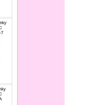
nky
C
-7
nky
C
A