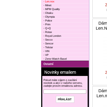
- Len.nox
- Minet
- MPM Quality
- Obaku
- Olympia
- Police
Dám
- Prim
Len.N
- Q+Q
- Rotax
- Royal London
- Secco
- Sencor
- Telstar
- VIN
- VP
- Zeno-Watch Basel
Ostatní
Novinky emailem
Pokud máte zájem o zasílání
novinek a akcí z našeho serveru,
zadejte prosím emailovou adresu.
Dám
Len.