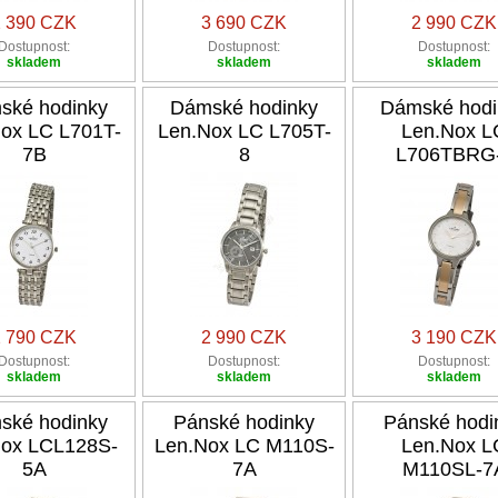
2 390 CZK
3 690 CZK
2 990 CZK
Dostupnost:
Dostupnost:
Dostupnost:
skladem
skladem
skladem
ské hodinky
Dámské hodinky
Dámské hodi
ox LC L701T-
Len.Nox LC L705T-
Len.Nox L
7B
8
L706TBRG
2 790 CZK
2 990 CZK
3 190 CZK
Dostupnost:
Dostupnost:
Dostupnost:
skladem
skladem
skladem
ské hodinky
Pánské hodinky
Pánské hodi
nox LCL128S-
Len.Nox LC M110S-
Len.Nox L
5A
7A
M110SL-7