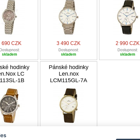
3 690 CZK
3 490 CZK
2 990 CZK
Dostupnost:
Dostupnost:
Dostupnost:
skladem
skladem
skladem
ské hodinky
Pánské hodinky
en.Nox LC
Len.nox
113SL-1B
LCM115GL-7A
2 290 CZK
2 990 CZK
ies
Dostupnost:
Dostupnost: