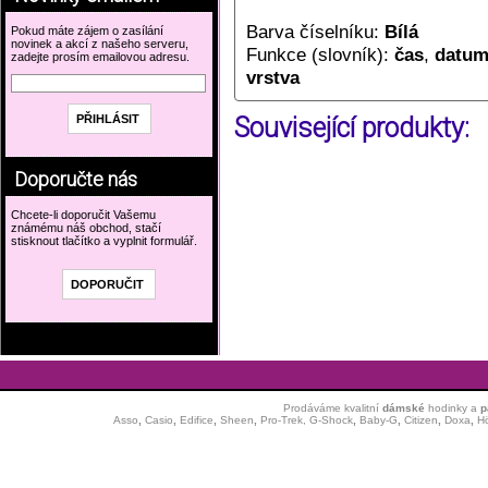
Barva číselníku:
Bílá
Pokud máte zájem o zasílání
novinek a akcí z našeho serveru,
Funkce (slovník):
čas
,
datu
zadejte prosím emailovou adresu.
vrstva
Související produkty:
Doporučte nás
Chcete-li doporučit Vašemu
známému náš obchod, stačí
stisknout tlačítko a vyplnit formulář.
Prodáváme kvalitní
dámské
hodinky
a
p
Asso
,
Casio
,
Edifice
,
Sheen
,
Pro-Trek,
G-Shock
,
Baby-G
,
Citizen
,
Doxa
,
H