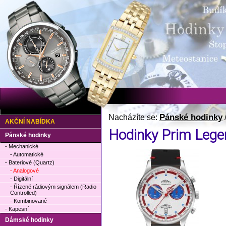
Pánské hodinky
Nacházíte se:
AKČNÍ NABÍDKA
Hodinky Prim Lege
Pánské hodinky
- Mechanické
- Automatické
- Bateriové (Quartz)
- Analogové
- Digitální
- Řízené rádiovým signálem (Radio
Controlled)
- Kombinované
- Kapesní
Dámské hodinky