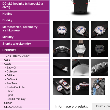
Dětské hodinky (chlapecké a
dívčí)
Hodiny
Budíky
Meteostanice, barometry
a vlhkoměry
Minutky
Stopky a krokoměry
HODINKY
- _CHYTRÉ HODINKY
- Asso
- Casio
- Baby-G
- Collection
- Edifice
- G-Shock
- Pro Trek
- Radio Controlled
- Sheen
- Sport
- CASIO řemínky
- Citizen
Dotaz k pr
Informace o produktu
- CLOCKODILE