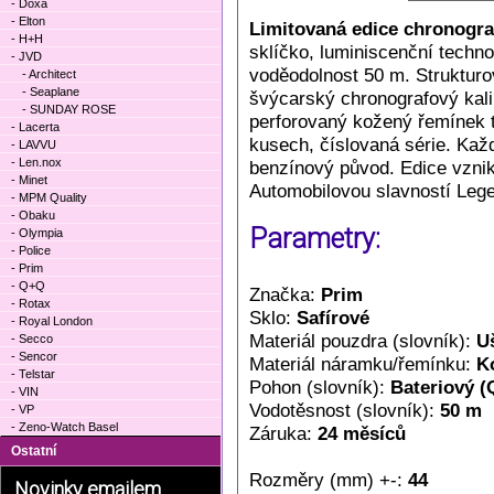
- Doxa
- Elton
Limitovaná edice chronogra
- H+H
sklíčko, luminiscenční techn
- JVD
voděodolnost 50 m. Strukturo
- Architect
- Seaplane
švýcarský chronografový kal
- SUNDAY ROSE
perforovaný kožený řemínek t
- Lacerta
kusech, číslovaná série. Kaž
- LAVVU
- Len.nox
benzínový původ. Edice vzni
- Minet
Automobilovou slavností Leg
- MPM Quality
- Obaku
Parametry:
- Olympia
- Police
- Prim
- Q+Q
Značka:
Prim
- Rotax
Sklo:
Safírové
- Royal London
Materiál pouzdra (slovník):
Uš
- Secco
- Sencor
Materiál náramku/řemínku:
K
- Telstar
Pohon (slovník):
Bateriový (
- VIN
Vodotěsnost (slovník):
50 m
- VP
- Zeno-Watch Basel
Záruka:
24 měsíců
Ostatní
Rozměry (mm) +-:
44
Novinky emailem