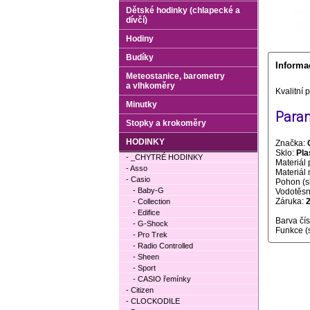
Dětské hodinky (chlapecké a
dívčí)
Hodiny
Budíky
Informa
Meteostanice, barometry
a vlhkoměry
Kvalitní
Minutky
Param
Stopky a krokoměry
HODINKY
Značka:
Sklo:
Pla
- _CHYTRÉ HODINKY
Materiál 
- Asso
Materiál
- Casio
Pohon (s
- Baby-G
Vodotěsno
Záruka:
- Collection
- Edifice
Barva čí
- G-Shock
Funkce (
- Pro Trek
- Radio Controlled
- Sheen
- Sport
- CASIO řemínky
- Citizen
- CLOCKODILE