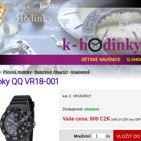
DĚTSKÉ NÁUŠNICE
G-SHO
Pánské hodinky
Bateriové (Quartz)
Analogové
e:
/
/
nky QQ VR18-001
kat. č. VR18J001Y
Dostupnost:
skladem
Vaše cena: 600 CZK
(495,9 CZK bez DP
Množství:
ks