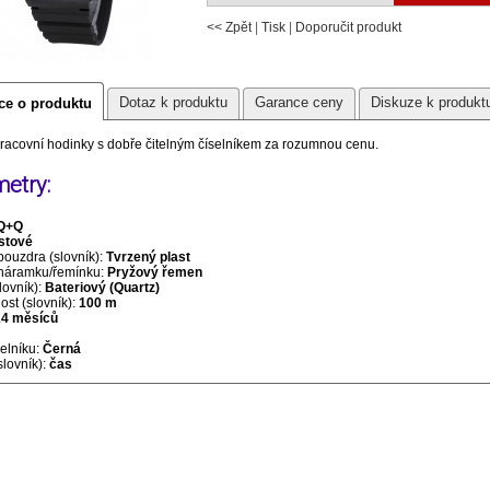
<< Zpět
|
Tisk
|
Doporučit produkt
Dotaz k produktu
Garance ceny
Diskuze k produkt
ce o produktu
 pracovní hodinky s dobře čitelným číselníkem za rozumnou cenu.
etry:
Q+Q
stové
pouzdra (slovník):
Tvrzený plast
 náramku/řemínku:
Pryžový řemen
lovník):
Bateriový (Quartz)
st (slovník):
100 m
24 měsíců
selníku:
Černá
slovník):
čas