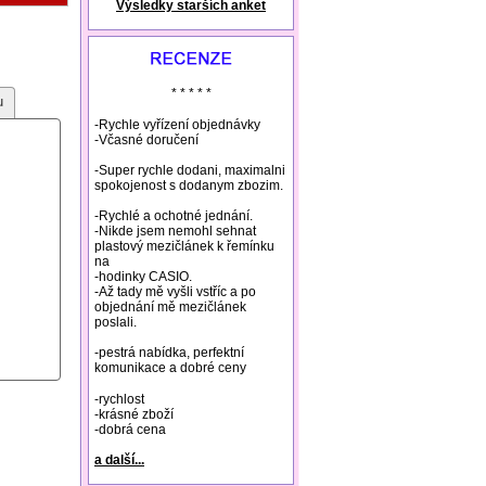
Výsledky starších anket
natural remedies rosacea
* * * * *
u
-Rychle vyřízení objednávky
-Včasné doručení
-Super rychle dodani, maximalni
spokojenost s dodanym zbozim.
-Rychlé a ochotné jednání.
-Nikde jsem nemohl sehnat
plastový mezičlánek k řemínku
na
-hodinky CASIO.
-Až tady mě vyšli vstříc a po
objednání mě mezičlánek
poslali.
-pestrá nabídka, perfektní
komunikace a dobré ceny
-rychlost
-krásné zboží
-dobrá cena
a další...