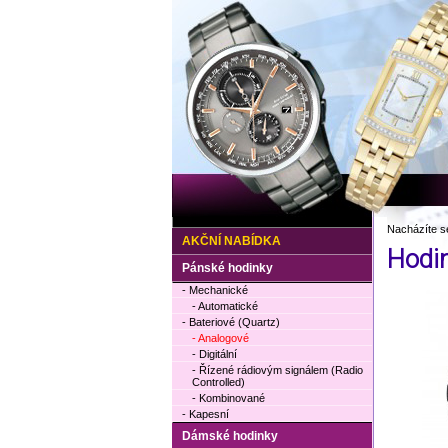
Nacházíte s
AKČNÍ NABÍDKA
Hodi
Pánské hodinky
- Mechanické
- Automatické
- Bateriové (Quartz)
- Analogové
- Digitální
- Řízené rádiovým signálem (Radio
Controlled)
- Kombinované
- Kapesní
Dámské hodinky