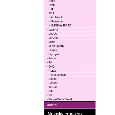
- Doxa
- Elton
- H+H
- JVD
- Architect
- Seaplane
- SUNDAY ROSE
- Lacerta
- LAVVU
- Len.nox
- Minet
- MPM Quality
- Obaku
- Olympia
- Police
- Prim
- Q+Q
- Rotax
- Royal London
- Secco
- Sencor
- Telstar
- VIN
- VP
- Zeno-Watch Basel
Ostatní
Novinky emailem