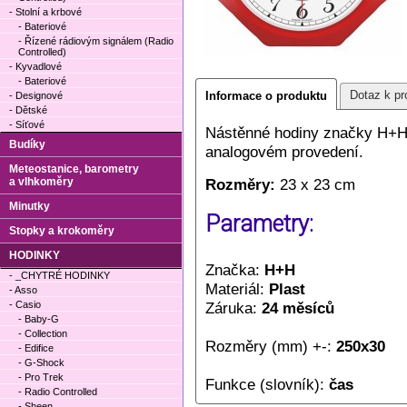
- Stolní a krbové
- Bateriové
- Řízené rádiovým signálem (Radio
Controlled)
- Kyvadlové
- Bateriové
Dotaz k pr
Informace o produktu
- Designové
- Dětské
- Síťové
Nástěnné hodiny značky H+H č
Budíky
analogovém provedení.
Meteostanice, barometry
a vlhkoměry
Rozměry:
23 x 23 cm
Minutky
Parametry:
Stopky a krokoměry
HODINKY
Značka:
H+H
- _CHYTRÉ HODINKY
Materiál:
Plast
- Asso
- Casio
Záruka:
24 měsíců
- Baby-G
- Collection
Rozměry (mm) +-:
250x30
- Edifice
- G-Shock
- Pro Trek
Funkce (slovník):
čas
- Radio Controlled
- Sheen