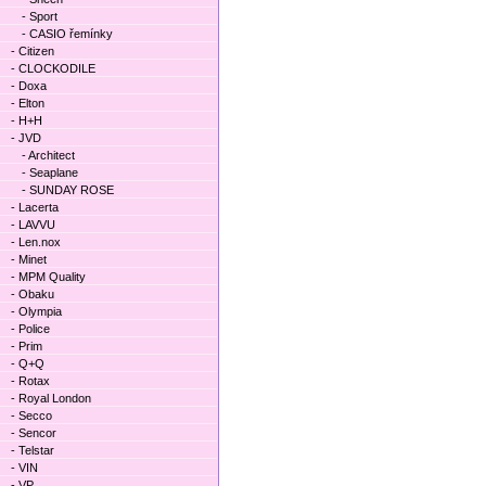
- Sport
- CASIO řemínky
- Citizen
- CLOCKODILE
- Doxa
- Elton
- H+H
- JVD
- Architect
- Seaplane
- SUNDAY ROSE
- Lacerta
- LAVVU
- Len.nox
- Minet
- MPM Quality
- Obaku
- Olympia
- Police
- Prim
- Q+Q
- Rotax
- Royal London
- Secco
- Sencor
- Telstar
- VIN
- VP