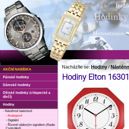
Hodiny
Nástěnn
Nacházíte se:
/
AKČNÍ NABÍDKA
Hodiny Elton 1630
Pánské hodinky
Dámské hodinky
Dětské hodinky (chlapecké a
dívčí)
Hodiny
- Nástěnné bateriové
- Analogové
- Digitální
- Řízené rádiovým signálem (Radio
Controlled)