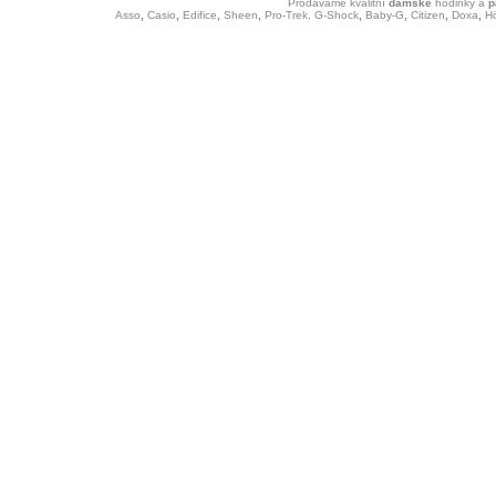
Prodáváme kvalitní
dámské
hodinky
a
p
Asso
,
Casio
,
Edifice
,
Sheen
,
Pro-Trek,
G-Shock
,
Baby-G
,
Citizen
,
Doxa
,
H