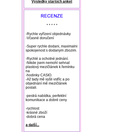
Výsledky starších anket
natural remedies rosacea
* * * * *
-Rychle vyřízení objednávky
-Včasné doručení
-Super rychle dodani, maximalni
spokojenost s dodanym zbozim.
-Rychlé a ochotné jednání.
-Nikde jsem nemohl sehnat
plastový mezičlánek k řemínku
na
-hodinky CASIO.
-Až tady mě vyšli vstříc a po
objednání mě mezičlánek
poslali.
-pestrá nabídka, perfektní
komunikace a dobré ceny
-rychlost
-krásné zboží
-dobrá cena
a další...