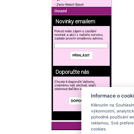
- Zeno-Watch Basel
Ostatní
Novinky emailem
Pokud máte zájem o zasílání
novinek a akcí z našeho serveru,
zadejte prosím emailovou adresu.
Doporučte nás
Chcete-li doporučit Vašemu
známému náš obchod, stačí
stisknout tlačítko a vyplnit formulář.
Informace o cook
Kliknutím na Souhlasí
výkonnostní, analytic
pohodlné používání we
reklamou. Své prefere
cookies.