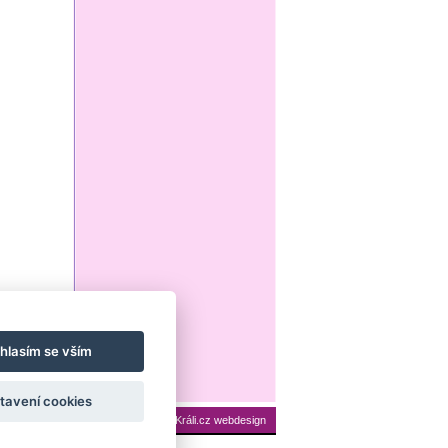
hlasím se vším
tavení cookies
ení cookies
Mapa stránek
|
Králi.cz webdesign