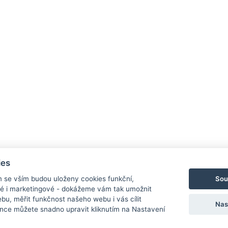
ies
Sou
m se vším budou uloženy cookies funkční,
ké i marketingové - dokážeme vám tak umožnit
bu, měřit funkčnost našeho webu i vás cílit
Nas
nce můžete snadno upravit kliknutím na Nastavení
Ochrana osobních údajů
Cookies
Nastav