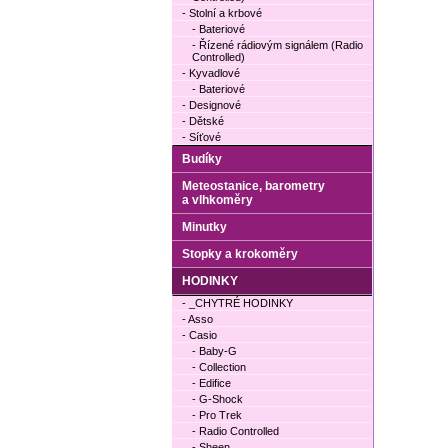
- Stolní a krbové
- Bateriové
- Řízené rádiovým signálem (Radio
Controlled)
- Kyvadlové
- Bateriové
- Designové
- Dětské
- Síťové
Budíky
Meteostanice, barometry
a vlhkoměry
Minutky
Stopky a krokoměry
HODINKY
- _CHYTRÉ HODINKY
- Asso
- Casio
- Baby-G
- Collection
- Edifice
- G-Shock
- Pro Trek
- Radio Controlled
- Sheen