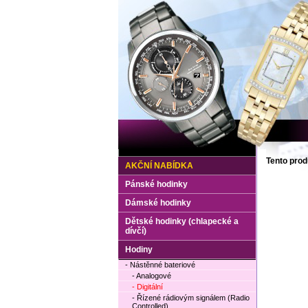
Tento prod
AKČNÍ NABÍDKA
Pánské hodinky
Dámské hodinky
Dětské hodinky (chlapecké a
dívčí)
Hodiny
- Nástěnné bateriové
- Analogové
- Digitální
- Řízené rádiovým signálem (Radio
Controlled)