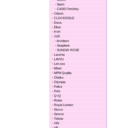
- Sport
- CASIO řemínky
- Citizen
- CLOCKODILE
- Doxa
- Elton
- H+H
- JVD
- Architect
- Seaplane
- SUNDAY ROSE
- Lacerta
- LAVVU
- Len.nox
- Minet
- MPM Quality
- Obaku
- Olympia
- Police
- Prim
- Q+Q
- Rotax
- Royal London
- Secco
- Sencor
- Telstar
- VIN
- VP