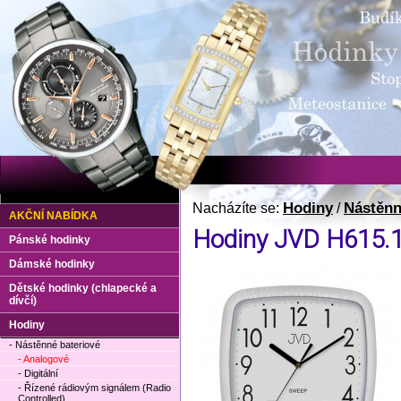
Hodiny
Nástěnn
Nacházíte se:
/
AKČNÍ NABÍDKA
Hodiny JVD H615.
Pánské hodinky
Dámské hodinky
Dětské hodinky (chlapecké a
dívčí)
Hodiny
- Nástěnné bateriové
- Analogové
- Digitální
- Řízené rádiovým signálem (Radio
Controlled)