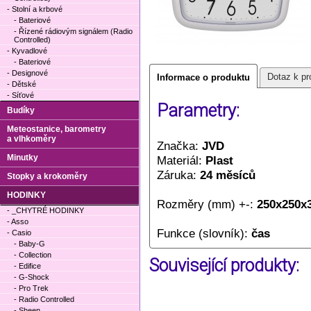
- Stolní a krbové
- Bateriové
- Řízené rádiovým signálem (Radio
Controlled)
- Kyvadlové
- Bateriové
- Designové
Dotaz k pr
Informace o produktu
- Dětské
- Síťové
Parametry:
Budíky
Meteostanice, barometry
a vlhkoměry
Značka:
JVD
Minutky
Materiál:
Plast
Záruka:
24 měsíců
Stopky a krokoměry
HODINKY
Rozměry (mm) +-:
250x250x
- _CHYTRÉ HODINKY
- Asso
Funkce (slovník):
čas
- Casio
- Baby-G
- Collection
Související produkty:
- Edifice
- G-Shock
- Pro Trek
- Radio Controlled
- Sheen