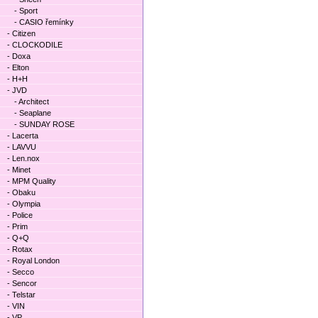
- Sport
- CASIO řemínky
- Citizen
- CLOCKODILE
- Doxa
- Elton
- H+H
- JVD
- Architect
- Seaplane
- SUNDAY ROSE
- Lacerta
- LAVVU
- Len.nox
- Minet
- MPM Quality
- Obaku
- Olympia
- Police
- Prim
- Q+Q
- Rotax
- Royal London
- Secco
- Sencor
- Telstar
- VIN
- VP