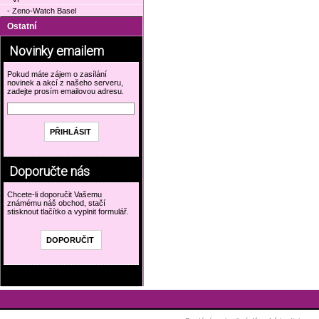
- Zeno-Watch Basel
Ostatní
Novinky emailem
Pokud máte zájem o zasílání
novinek a akcí z našeho serveru,
zadejte prosím emailovou adresu.
Doporučte nás
Chcete-li doporučit Vašemu
známému náš obchod, stačí
stisknout tlačítko a vyplnit formulář.