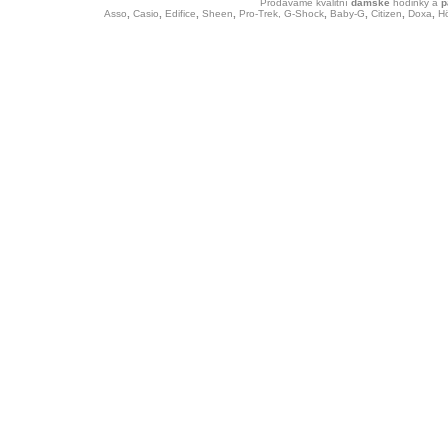
Prodáváme kvalitní
dámské
hodinky
a
p
Asso
,
Casio
,
Edifice
,
Sheen
,
Pro-Trek,
G-Shock
,
Baby-G
,
Citizen
,
Doxa
,
H