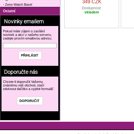
349 CZK
- Zeno-Watch Basel
Dostupnost:
Ostatní
skladem
Novinky emailem
Pokud máte zájem o zasílání
novinek a akcí z našeho serveru,
zadejte prosím emailovou adresu.
Doporučte nás
Chcete-li doporučit Vašemu
známému náš obchod, stačí
stisknout tlačítko a vyplnit formulář.