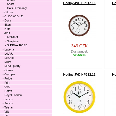
Hodiny JVD HP612.16
Ho
- Sport
- CASIO řemínky
- Citizen
- CLOCKODILE
- Doxa
- Elton
- H+H
- JVD
- Architect
- Seaplane
- SUNDAY ROSE
349 CZK
- Lacerta
Dostupnost:
- LAVVU
skladem
- Len.nox
- Minet
- MPM Quality
- Obaku
- Olympia
Hodiny JVD HP612.12
Ho
- Police
- Prim
- Q+Q
- Rotax
- Royal London
- Secco
- Sencor
- Telstar
- VIN
- VP