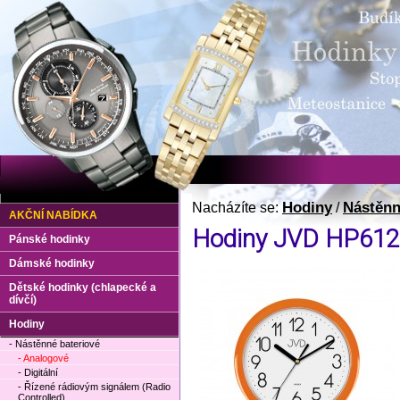
Hodiny
Nástěnn
Nacházíte se:
/
AKČNÍ NABÍDKA
Hodiny JVD HP612
Pánské hodinky
Dámské hodinky
Dětské hodinky (chlapecké a
dívčí)
Hodiny
- Nástěnné bateriové
- Analogové
- Digitální
- Řízené rádiovým signálem (Radio
Controlled)