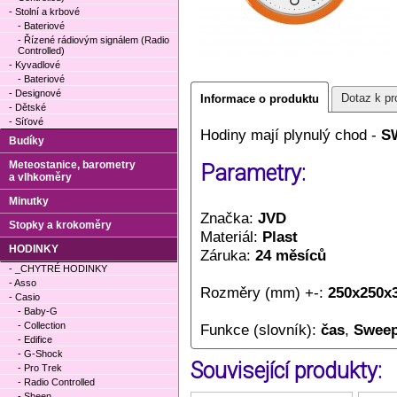
- Stolní a krbové
- Bateriové
- Řízené rádiovým signálem (Radio
Controlled)
- Kyvadlové
- Bateriové
- Designové
Dotaz k pr
Informace o produktu
- Dětské
- Síťové
Hodiny mají plynulý chod -
S
Budíky
Meteostanice, barometry
Parametry:
a vlhkoměry
Minutky
Značka:
JVD
Stopky a krokoměry
Materiál:
Plast
HODINKY
Záruka:
24 měsíců
- _CHYTRÉ HODINKY
- Asso
Rozměry (mm) +-:
250x250x
- Casio
- Baby-G
- Collection
Funkce (slovník):
čas
,
Sweep
- Edifice
- G-Shock
Související produkty:
- Pro Trek
- Radio Controlled
- Sheen