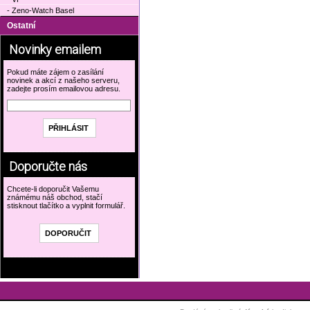
- Zeno-Watch Basel
Ostatní
Novinky emailem
Pokud máte zájem o zasílání
novinek a akcí z našeho serveru,
zadejte prosím emailovou adresu.
Doporučte nás
Chcete-li doporučit Vašemu
známému náš obchod, stačí
stisknout tlačítko a vyplnit formulář.