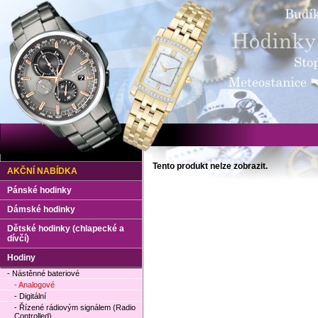
Tento produkt nelze zobrazit.
AKČNÍ NABÍDKA
Pánské hodinky
Dámské hodinky
Dětské hodinky (chlapecké a
dívčí)
Hodiny
- Nástěnné bateriové
- Analogové
- Digitální
- Řízené rádiovým signálem (Radio
Controlled)