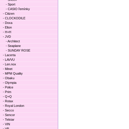
- Sport
- CASIO řemínky
- Citizen
- CLOCKODILE
- Doxa
- Elton
- H+H
- JVD
- Architect
- Seaplane
- SUNDAY ROSE
- Lacerta
- LAVVU
- Len.nox
- Minet
- MPM Quality
- Obaku
- Olympia
- Police
- Prim
- Q+Q
- Rotax
- Royal London
- Secco
- Sencor
- Telstar
- VIN
- VP