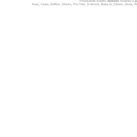
Prodáváme kvalitní
dámské
hodinky
a
p
Asso
,
Casio
,
Edifice
,
Sheen
,
Pro-Trek,
G-Shock
,
Baby-G
,
Citizen
,
Doxa
,
H