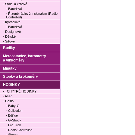
- Stolní a krbové
- Bateriové
- Řízené rádiovým signálem (Radio
Controlled)
- Kyvadlové
- Bateriové
- Designové
- Dětské
- Síťové
Budíky
Meteostanice, barometry
a vlhkoměry
Minutky
Stopky a krokoměry
HODINKY
- _CHYTRÉ HODINKY
- Asso
- Casio
- Baby-G
- Collection
- Edifice
- G-Shock
- Pro Trek
- Radio Controlled
- Sheen