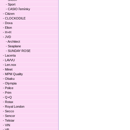
- Sport
- CASIO řemínky
- Citizen
- CLOCKODILE
- Doxa
- Elton
- H+H
- JVD
- Architect
- Seaplane
- SUNDAY ROSE
- Lacerta
- LAVVU
- Len.nox
- Minet
- MPM Quality
- Obaku
- Olympia
- Police
- Prim
- Q+Q
- Rotax
- Royal London
- Secco
- Sencor
- Telstar
- VIN
- VP