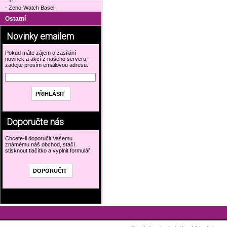
- Zeno-Watch Basel
Ostatní
Novinky emailem
Pokud máte zájem o zasílání
novinek a akcí z našeho serveru,
zadejte prosím emailovou adresu.
Doporučte nás
Chcete-li doporučit Vašemu
známému náš obchod, stačí
stisknout tlačítko a vyplnit formulář.