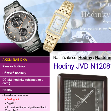
Hodiny
Nástěnn
Nacházíte se:
/
AKČNÍ NABÍDKA
Hodiny JVD N1208
Pánské hodinky
Dámské hodinky
Dětské hodinky (chlapecké a
dívčí)
Hodiny
- Nástěnné bateriové
- Analogové
- Digitální
- Řízené rádiovým signálem (Radio
Controlled)