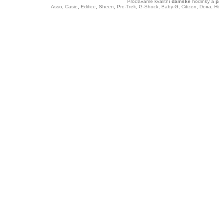
Prodáváme kvalitní
dámské
hodinky
a
p
Asso
,
Casio
,
Edifice
,
Sheen
,
Pro-Trek,
G-Shock
,
Baby-G
,
Citizen
,
Doxa
,
H