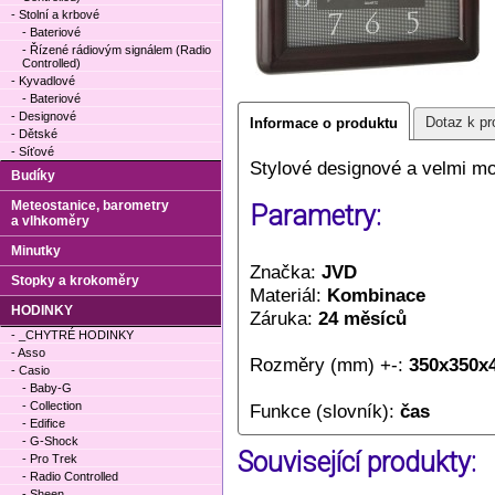
- Stolní a krbové
- Bateriové
- Řízené rádiovým signálem (Radio
Controlled)
- Kyvadlové
- Bateriové
- Designové
Dotaz k pr
Informace o produktu
- Dětské
- Síťové
Stylové designové a velmi mo
Budíky
Meteostanice, barometry
Parametry:
a vlhkoměry
Minutky
Značka:
JVD
Stopky a krokoměry
Materiál:
Kombinace
HODINKY
Záruka:
24 měsíců
- _CHYTRÉ HODINKY
- Asso
Rozměry (mm) +-:
350x350x
- Casio
- Baby-G
- Collection
Funkce (slovník):
čas
- Edifice
- G-Shock
Související produkty:
- Pro Trek
- Radio Controlled
- Sheen