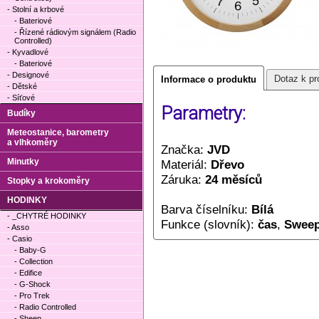
- Stolní a krbové
- Bateriové
- Řízené rádiovým signálem (Radio
Controlled)
- Kyvadlové
- Bateriové
- Designové
Dotaz k pr
Informace o produktu
- Dětské
- Síťové
Parametry:
Budíky
Meteostanice, barometry
a vlhkoměry
Značka:
JVD
Minutky
Materiál:
Dřevo
Záruka:
24 měsíců
Stopky a krokoměry
HODINKY
Barva číselníku:
Bílá
- _CHYTRÉ HODINKY
Funkce (slovník):
čas
,
Sweep
- Asso
- Casio
- Baby-G
- Collection
- Edifice
- G-Shock
- Pro Trek
- Radio Controlled
- Sheen