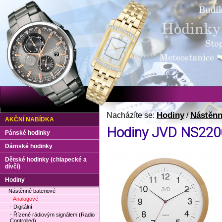
Hodiny
Nástěnn
Nacházíte se:
/
AKČNÍ NABÍDKA
Hodiny JVD NS220
Pánské hodinky
Dámské hodinky
Dětské hodinky (chlapecké a
dívčí)
Hodiny
- Nástěnné bateriové
- Analogové
- Digitální
- Řízené rádiovým signálem (Radio
Controlled)