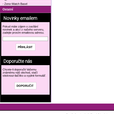
- Zeno-Watch Basel
Ostatní
Novinky emailem
Pokud máte zájem o zasílání
novinek a akcí z našeho serveru,
zadejte prosím emailovou adresu.
Doporučte nás
Chcete-li doporučit Vašemu
známému náš obchod, stačí
stisknout tlačítko a vyplnit formulář.