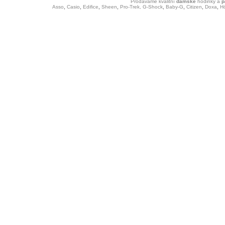
Prodáváme kvalitní
dámské
hodinky
a
p
Asso
,
Casio
,
Edifice
,
Sheen
,
Pro-Trek,
G-Shock
,
Baby-G
,
Citizen
,
Doxa
,
H