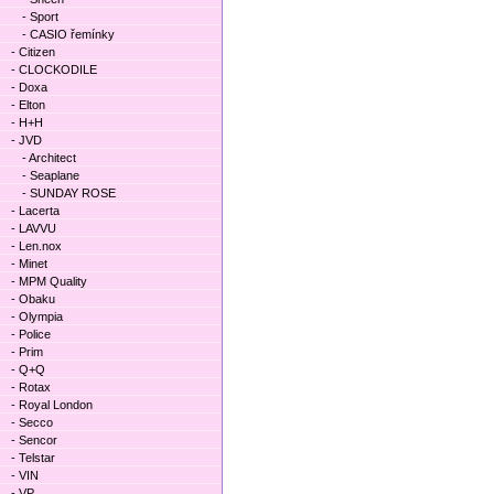
- Sport
- CASIO řemínky
- Citizen
- CLOCKODILE
- Doxa
- Elton
- H+H
- JVD
- Architect
- Seaplane
- SUNDAY ROSE
- Lacerta
- LAVVU
- Len.nox
- Minet
- MPM Quality
- Obaku
- Olympia
- Police
- Prim
- Q+Q
- Rotax
- Royal London
- Secco
- Sencor
- Telstar
- VIN
- VP