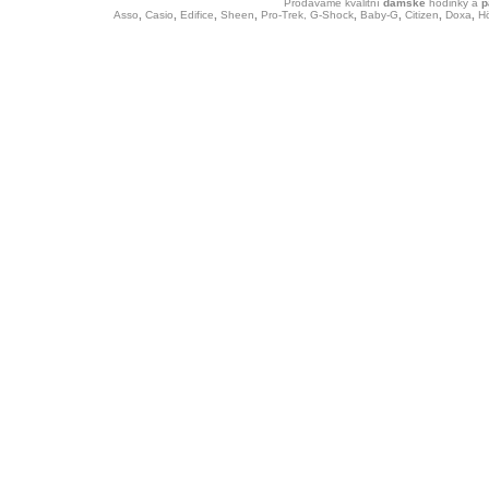
Prodáváme kvalitní
dámské
hodinky
a
p
Asso
,
Casio
,
Edifice
,
Sheen
,
Pro-Trek,
G-Shock
,
Baby-G
,
Citizen
,
Doxa
,
H