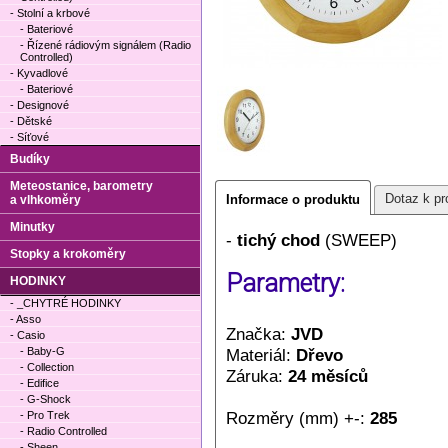
- Stolní a krbové
- Bateriové
- Řízené rádiovým signálem (Radio
Controlled)
- Kyvadlové
- Bateriové
- Designové
- Dětské
- Síťové
Budíky
Meteostanice, barometry
Dotaz k pr
Informace o produktu
a vlhkoměry
Minutky
-
tichý chod
(SWEEP)
Stopky a krokoměry
Parametry:
HODINKY
- _CHYTRÉ HODINKY
- Asso
Značka:
JVD
- Casio
- Baby-G
Materiál:
Dřevo
- Collection
Záruka:
24 měsíců
- Edifice
- G-Shock
Rozměry (mm) +-:
285
- Pro Trek
- Radio Controlled
- Sheen