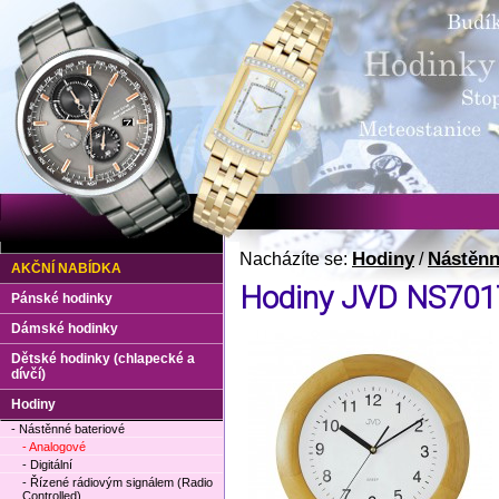
Hodiny
Nástěnn
Nacházíte se:
/
AKČNÍ NABÍDKA
Hodiny JVD NS701
Pánské hodinky
Dámské hodinky
Dětské hodinky (chlapecké a
dívčí)
Hodiny
- Nástěnné bateriové
- Analogové
- Digitální
- Řízené rádiovým signálem (Radio
Controlled)