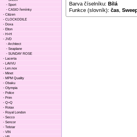
Barva číselníku:
Bílá
- Sport
Funkce (slovník):
čas
,
Sweep
- CASIO řemínky
- Citizen
- CLOCKODILE
- Doxa
- Elton
- H+H
- JVD
- Architect
- Seaplane
- SUNDAY ROSE
- Lacerta
- LAVVU
- Len.nox
- Minet
- MPM Quality
- Obaku
- Olympia
- Police
- Prim
- Q+Q
- Rotax
- Royal London
- Secco
- Sencor
- Telstar
- VIN
- VP