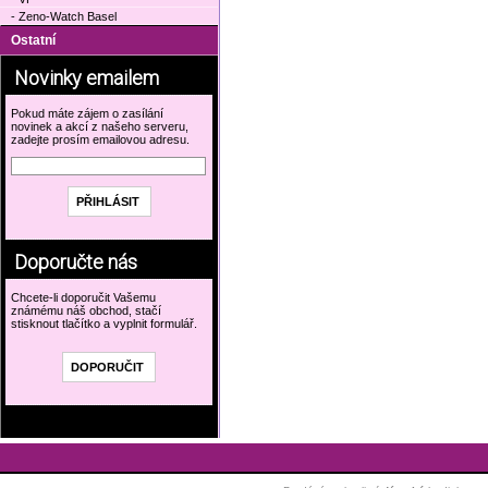
- Zeno-Watch Basel
Ostatní
Novinky emailem
Pokud máte zájem o zasílání
novinek a akcí z našeho serveru,
zadejte prosím emailovou adresu.
Doporučte nás
Chcete-li doporučit Vašemu
známému náš obchod, stačí
stisknout tlačítko a vyplnit formulář.