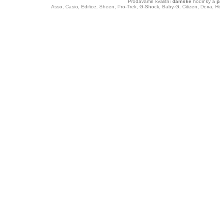
Prodáváme kvalitní
dámské
hodinky
a
p
Asso
,
Casio
,
Edifice
,
Sheen
,
Pro-Trek,
G-Shock
,
Baby-G
,
Citizen
,
Doxa
,
H