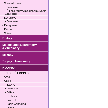
- Stolní a krbové
- Bateriové
- Řízené rádiovým signálem (Radio
Controlled)
- Kyvadlové
- Bateriové
- Designové
- Dětské
- Síťové
Budíky
Meteostanice, barometry
a vlhkoměry
Minutky
Stopky a krokoměry
HODINKY
- _CHYTRÉ HODINKY
- Asso
- Casio
- Baby-G
- Collection
- Edifice
- G-Shock
- Pro Trek
- Radio Controlled
- Sheen