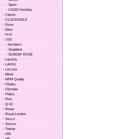
- Sport
- CASIO řemínky
- Citizen
- CLOCKODILE
- Doxa
- Elton
- H+H
- JVD
- Architect
- Seaplane
- SUNDAY ROSE
- Lacerta
- LAVVU
- Len.nox
- Minet
- MPM Quality
- Obaku
- Olympia
- Police
- Prim
- Q+Q
- Rotax
- Royal London
- Secco
- Sencor
- Telstar
- VIN
- VP