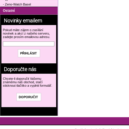
- Zeno-Watch Basel
Ostatní
Novinky emailem
Pokud máte zájem o zasílání
novinek a akcí z našeho serveru,
zadejte prosím emailovou adresu.
Doporučte nás
Chcete-li doporučit Vašemu
známému náš obchod, stačí
stisknout tlačítko a vyplnit formulář.