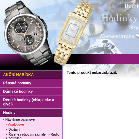
Tento produkt nelze zobrazit.
AKČNÍ NABÍDKA
Pánské hodinky
Dámské hodinky
Dětské hodinky (chlapecké a
dívčí)
Hodiny
- Nástěnné bateriové
- Analogové
- Digitální
- Řízené rádiovým signálem (Radio
Controlled)