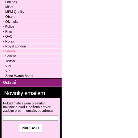
- Len.nox
- Minet
- MPM Quality
- Obaku
- Olympia
- Police
- Prim
- Q+Q
- Rotax
- Royal London
- Secco
- Sencor
- Telstar
- VIN
- VP
- Zeno-Watch Basel
Ostatní
Novinky emailem
Pokud máte zájem o zasílání
novinek a akcí z našeho serveru,
zadejte prosím emailovou adresu.