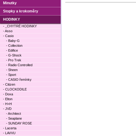
Minutky
Stopky a krokoměry
HODINKY
- _CHYTRÉ HODINKY
- Asso
- Casio
- Baby-G
- Collection
- Edifice
- G-Shock
- Pro Trek
- Radio Controlled
- Sheen
- Sport
- CASIO řemínky
- Citizen
- CLOCKODILE
- Doxa
- Elton
- H+H
- JVD
- Architect
- Seaplane
- SUNDAY ROSE
- Lacerta
- LAVVU