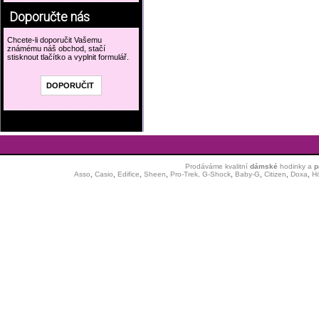
Doporučte nás
Chcete-li doporučit Vašemu
známému náš obchod, stačí
stisknout tlačítko a vyplnit formulář.
Prodáváme kvalitní
dámské
hodinky
a
p
Asso
,
Casio
,
Edifice
,
Sheen
,
Pro-Trek,
G-Shock
,
Baby-G
,
Citizen
,
Doxa
,
H