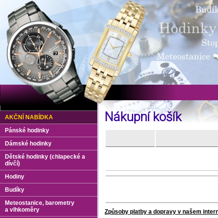
Nákupní košík
AKČNÍ NABÍDKA
Pánské hodinky
Dámské hodinky
Dětské hodinky (chlapecké a
dívčí)
Hodiny
Budíky
Meteostanice, barometry
a vlhkoměry
Způsoby platby a dopravy v našem inte